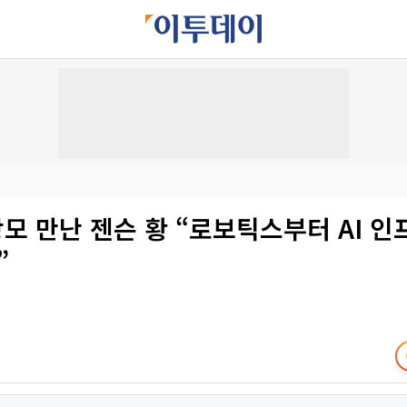
광모 만난 젠슨 황 “로보틱스부터 AI 
”