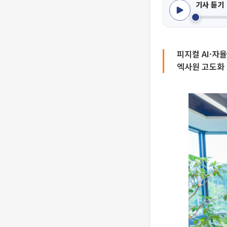
기사 듣기
피지컬 AI·자
엑사원 고도화 