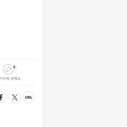
0
가취재 원해요