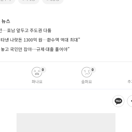
 뉴스
연전…호남 앞두고 주도권 다툼
타낸 나랏돈 1300억 원…환수액 역대 최대"
려놓고 국민만 잡아⋯규제·대출 풀어야”
0
0
화나요
슬퍼요
추