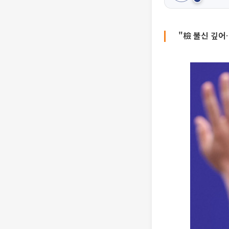
"檢 불신 깊어