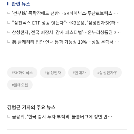
관련 뉴스
'깐부株' 폭락장에도 선방…SK하이닉스·두산로보틱스·네이버는 낙폭 방어
"삼전닉스 ETF 성공 잇는다"…KB운용, '삼성전자SK하이닉스50 펀드' 출시
삼성전자, 전국 매장서 ‘감사 페스티벌’…온누리상품권 20% 지급
美 클래리티 법안 연내 통과 가능성 13%…상원 문턱서 제동
#SK하이닉스
#삼성전자
#현대차
#삼성전자우
#알테오젠
김범근 기자의 주요 뉴스
금융위, ‘한국 증시 투자 부적격’ 블룸버그에 정면 반박…“근거 불분명”