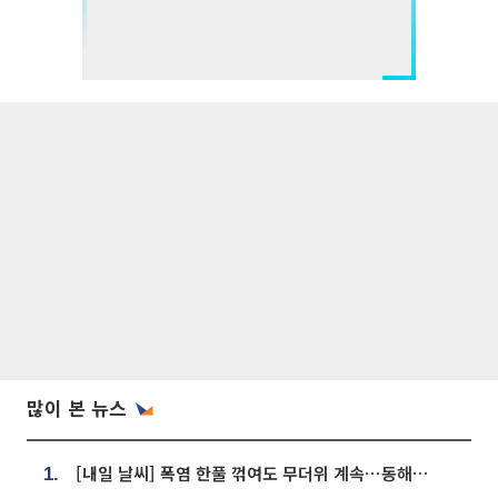
많이 본 뉴스
[내일 날씨] 폭염 한풀 꺾여도 무더위 계속⋯동해안 이틀 연속 비
1.