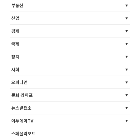
부동산
산업
경제
국제
정치
사회
오피니언
문화·라이프
뉴스발전소
이투데이TV
스페셜리포트