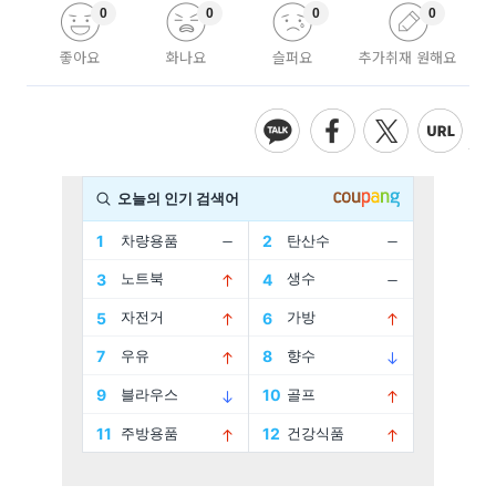
0
0
0
0
좋아요
화나요
슬퍼요
추가취재 원해요