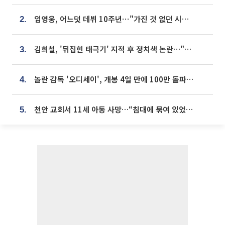
임영웅, 어느덧 데뷔 10주년⋯"가진 것 없던 시절, 내 앞엔 20명의 팬뿐"
2.
김희철, '뒤집힌 태극기' 지적 후 정치색 논란…"좌우 떠나 우리나라 국기"
3.
놀란 감독 '오디세이', 개봉 4일 만에 100만 돌파⋯'왕사남' 보다 빠르다
4.
천안 교회서 11세 아동 사망…“침대에 묶여 있었다” 진술 확보
5.