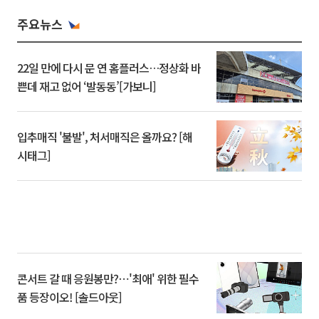
주요뉴스
22일 만에 다시 문 연 홈플러스…정상화 바
쁜데 재고 없어 ‘발동동’[가보니]
입추매직 '불발', 처서매직은 올까요? [해
시태그]
콘서트 갈 때 응원봉만?⋯'최애' 위한 필수
품 등장이오! [솔드아웃]