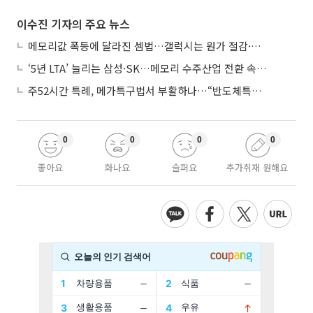
이수진 기자의 주요 뉴스
메모리값 폭등에 달라진 셈법…갤럭시는 원가 절감·아이폰은 서비스 확대
‘5년 LTA’ 늘리는 삼성·SK…메모리 수주산업 전환 속 다른 셈법
주52시간 특례, 메가특구법서 부활하나…“반도체특별법 담겨야”
0
0
0
0
좋아요
화나요
슬퍼요
추가취재 원해요