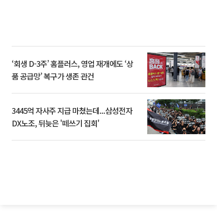
‘회생 D-3주’ 홈플러스, 영업 재개에도 ‘상
품 공급망’ 복구가 생존 관건
3445억 자사주 지급 마쳤는데...삼성전자
DX노조, 뒤늦은 '떼쓰기 집회'