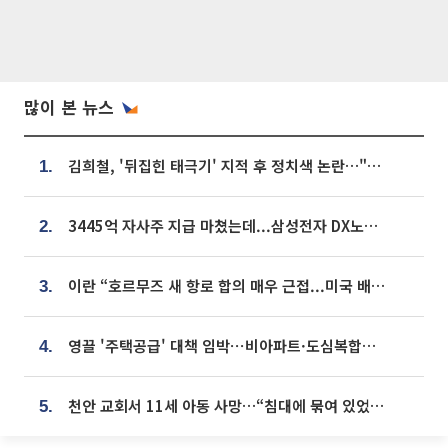
많이 본 뉴스
김희철, '뒤집힌 태극기' 지적 후 정치색 논란…"좌우 떠나 우리나라 국기"
1.
3445억 자사주 지급 마쳤는데...삼성전자 DX노조, 뒤늦은 '떼쓰기 집회'
2.
이란 “호르무즈 새 항로 합의 매우 근접...미국 배상 먼저”
3.
영끌 '주택공급' 대책 임박⋯비아파트·도심복합까지 총동원
4.
천안 교회서 11세 아동 사망…“침대에 묶여 있었다” 진술 확보
5.