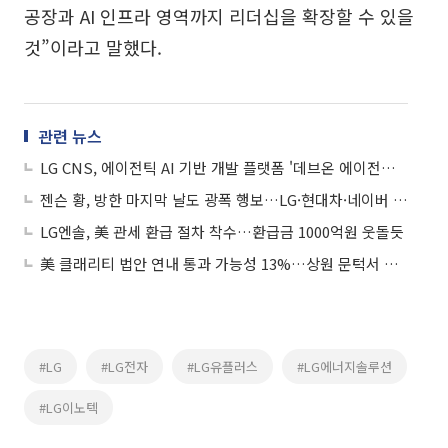
공장과 AI 인프라 영역까지 리더십을 확장할 수 있을
것”이라고 말했다.
관련 뉴스
LG CNS, 에이전틱 AI 기반 개발 플랫폼 '데브온 에이전틱 AIND' 출시
젠슨 황, 방한 마지막 날도 광폭 행보…LG·현대차·네이버 찾는다
LG엔솔, 美 관세 환급 절차 착수…환급금 1000억원 웃돌듯
美 클래리티 법안 연내 통과 가능성 13%…상원 문턱서 제동
#LG
#LG전자
#LG유플러스
#LG에너지솔루션
#LG이노텍