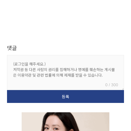
댓글
0 / 300