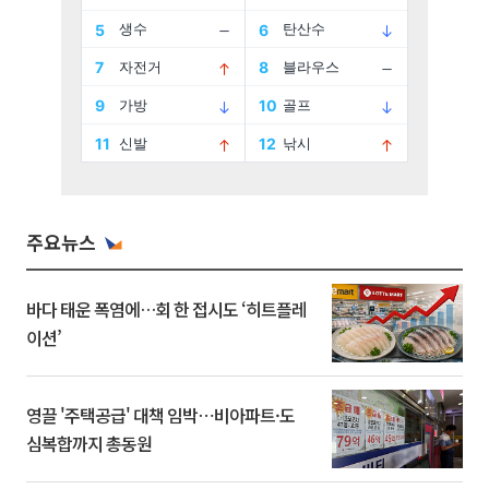
주요뉴스
바다 태운 폭염에…회 한 접시도 ‘히트플레
이션’
영끌 '주택공급' 대책 임박⋯비아파트·도
심복합까지 총동원