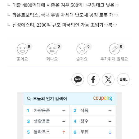
매출 4000억대에 시총은 겨우 500억…구영테크 낮은 몸값에 저가 승계 마무리
라온로보틱스, 국내 유일 차세대 반도체 공정 로봇 개발 ‘고객사 테스트 진행’
신성에스티, 2300억 규모 미국법인 가동 초읽기…북미 ESS 공략 본격화
0
0
0
0
좋아요
화나요
슬퍼요
추가취재 원해요