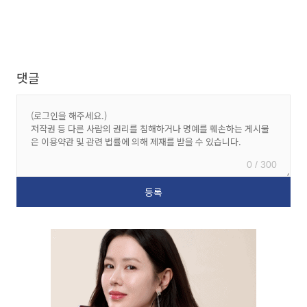
댓글
0 / 300