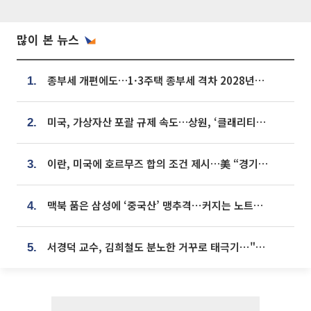
많이 본 뉴스
종부세 개편에도…1·3주택 종부세 격차 2028년부터 확대
1.
미국, 가상자산 포괄 규제 속도…상원, ‘클래리티법’ 9월 절차투표 추진
2.
이란, 미국에 호르무즈 합의 조건 제시…美 “경기 아직 안 끝나” [종합]
3.
맥북 품은 삼성에 ‘중국산’ 맹추격⋯커지는 노트북 OLED 시장
4.
서경덕 교수, 김희철도 분노한 거꾸로 태극기⋯"엉터리는 아냐, 아쉬울 뿐"
5.