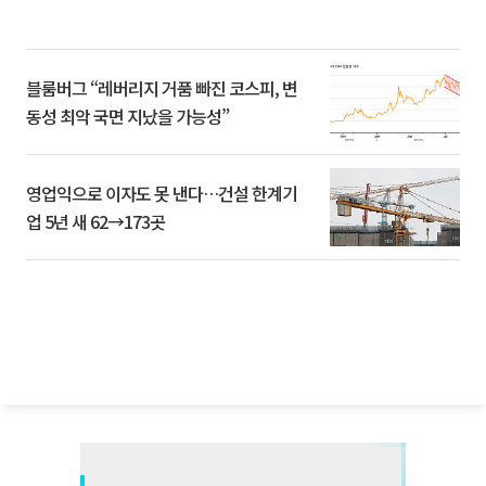
블룸버그 “레버리지 거품 빠진 코스피, 변
동성 최악 국면 지났을 가능성”
영업익으로 이자도 못 낸다…건설 한계기
업 5년 새 62→173곳