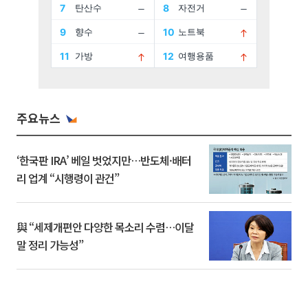
주요뉴스
‘한국판 IRA’ 베일 벗었지만…반도체·배터
리 업계 “시행령이 관건”
與 “세제개편안 다양한 목소리 수렴…이달
말 정리 가능성”