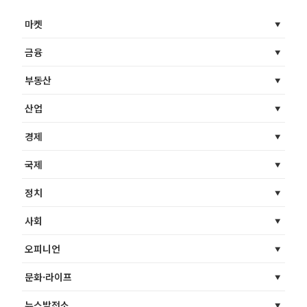
마켓
금융
부동산
산업
경제
국제
정치
사회
오피니언
문화·라이프
뉴스발전소