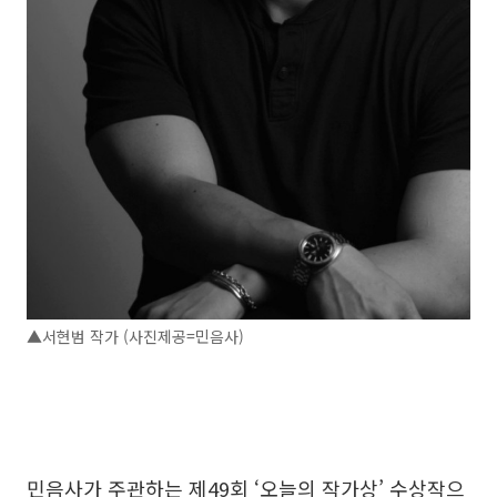
▲서현범 작가 (사진제공=민음사)
민음사가 주관하는 제49회 ‘오늘의 작가상’ 수상작으