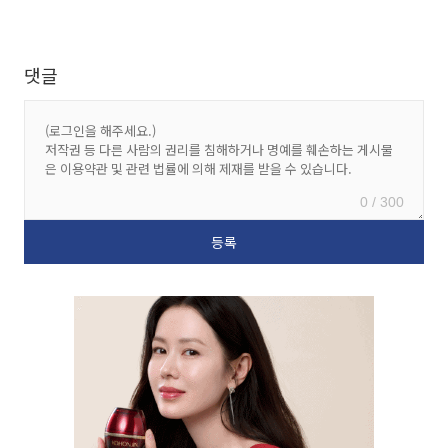
댓글
0 / 300