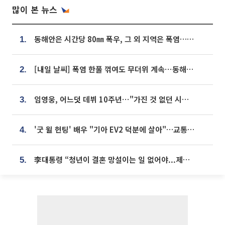
많이 본 뉴스
동해안은 시간당 80㎜ 폭우, 그 외 지역은 폭염…‘극과 극 날씨’
1.
[내일 날씨] 폭염 한풀 꺾여도 무더위 계속⋯동해안 이틀 연속 비
2.
임영웅, 어느덧 데뷔 10주년⋯"가진 것 없던 시절, 내 앞엔 20명의 팬뿐"
3.
'굿 윌 헌팅' 배우 "기아 EV2 덕분에 살아"…교통사고 후 안전성 극찬
4.
李대통령 “청년이 결혼 망설이는 일 없어야...제도상 불이익 조사”
5.