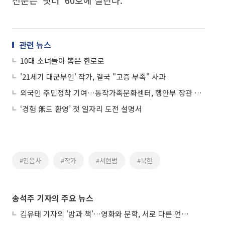
관련 뉴스
10대 소녀들이 뽑은 한로로
'21세기 대군부인' 작가, 결국 "고증 부족" 사과
외국인 주민정착 기여…동작가족문화센터, 행안부 장관 표창
‘경험 無도 환영’ 첫 일자리 도전 설명서
#민음사
#작가
#서현범
#북한
송석주 기자의 주요 뉴스
김유태 기자의 '밤과 책'…영화와 문학, 서로 다른 언어를 읽다