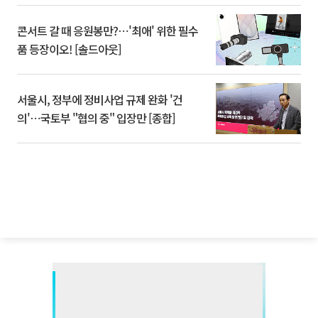
콘서트 갈 때 응원봉만?⋯'최애' 위한 필수
품 등장이오! [솔드아웃]
서울시, 정부에 정비사업 규제 완화 '건
의'⋯국토부 "협의 중" 입장만 [종합]