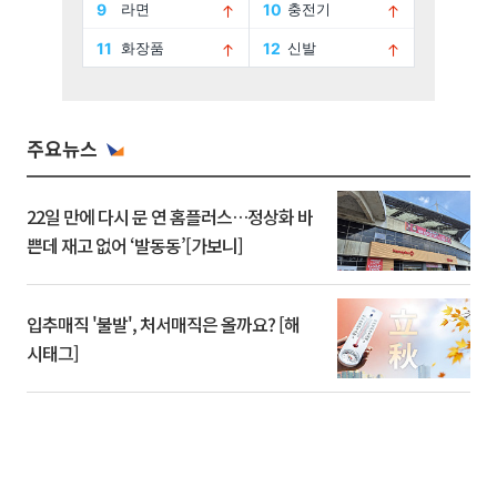
주요뉴스
22일 만에 다시 문 연 홈플러스…정상화 바
쁜데 재고 없어 ‘발동동’[가보니]
입추매직 '불발', 처서매직은 올까요? [해
시태그]