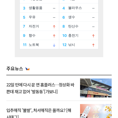
주요뉴스
22일 만에 다시 문 연 홈플러스…정상화 바
쁜데 재고 없어 ‘발동동’[가보니]
입추매직 '불발', 처서매직은 올까요? [해
시태그]