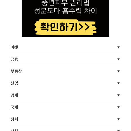
마켓
금융
부동산
산업
경제
국제
정치
사회