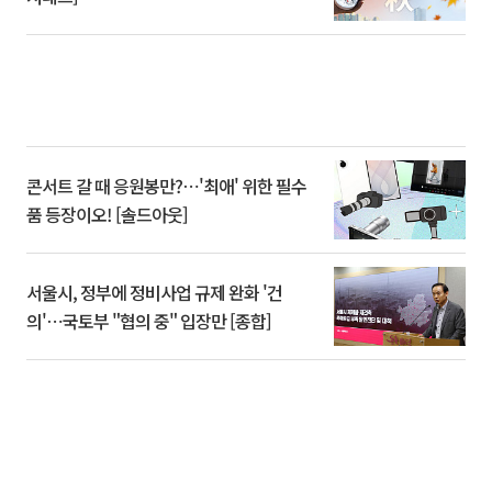
콘서트 갈 때 응원봉만?⋯'최애' 위한 필수
품 등장이오! [솔드아웃]
서울시, 정부에 정비사업 규제 완화 '건
의'⋯국토부 "협의 중" 입장만 [종합]