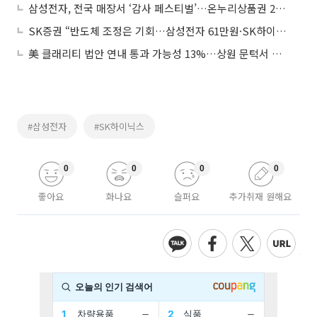
삼성전자, 전국 매장서 ‘감사 페스티벌’…온누리상품권 20% 지급
SK증권 “반도체 조정은 기회…삼성전자 61만원·SK하이닉스 400만원 유지”
美 클래리티 법안 연내 통과 가능성 13%…상원 문턱서 제동
#삼성전자
#SK하이닉스
0
0
0
0
좋아요
화나요
슬퍼요
추가취재 원해요