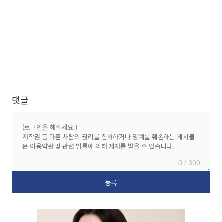
댓글
0 / 300