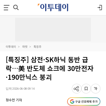
이투데이
마켓
특징주
[특징주] 삼전·SK하닉 동반 급
락…美 반도체 쇼크에 30만전자
·190만닉스 붕괴
입력 2026-06-08 09:14
정수천 기자
구글 선호매체 추가