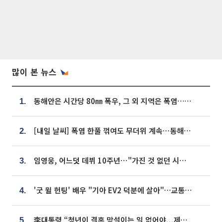
많이 본 뉴스
동해안은 시간당 80㎜ 폭우, 그 외 지역은 폭염…‘극과 극 날씨’
1.
[내일 날씨] 폭염 한풀 꺾여도 무더위 계속⋯동해안 이틀 연속 비
2.
임영웅, 어느덧 데뷔 10주년⋯"가진 것 없던 시절, 내 앞엔 20명의 팬뿐"
3.
'굿 윌 헌팅' 배우 "기아 EV2 덕분에 살아"…교통사고 후 안전성 극찬
4.
李대통령 “청년이 결혼 망설이는 일 없어야...제도상 불이익 조사”
5.