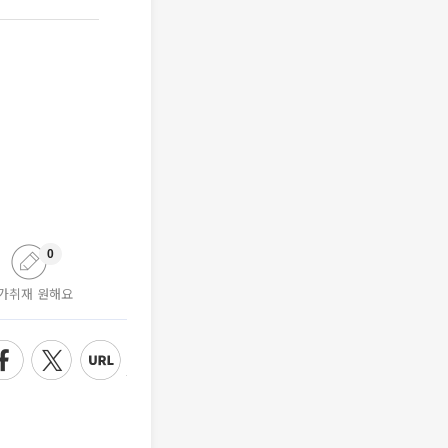
0
가취재 원해요