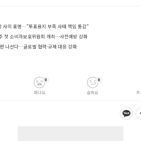
 사의 표명…"투표용지 부족 사태 책임 통감"
주 첫 소비자보호위원회 개최⋯사전예방 강화
개편 나선다…글로벌 협력·규제 대응 강화
0
0
화나요
슬퍼요
추