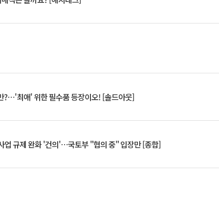
?⋯'최애' 위한 필수품 등장이오! [솔드아웃]
업 규제 완화 '건의'⋯국토부 "협의 중" 입장만 [종합]