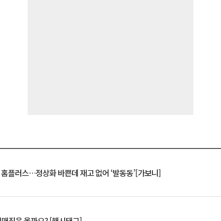
연 홈플러스…정상화 바쁜데 재고 없어 ‘발동동’[가보니]
서매직은 올까요? [해시태그]