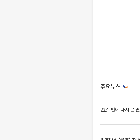
주요뉴스
22일 만에 다시 문 
입추매직 '불발', 처