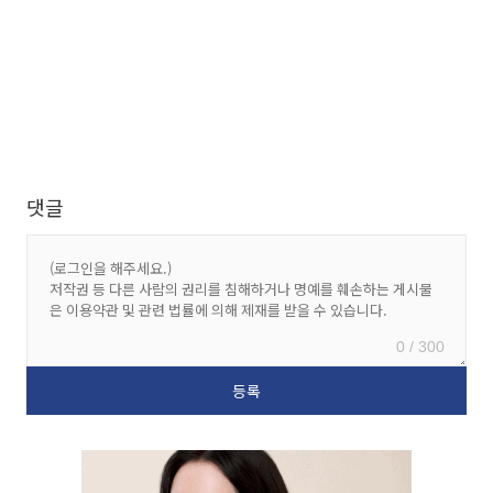
댓글
0 / 300