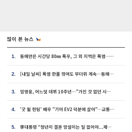
많이 본 뉴스
동해안은 시간당 80㎜ 폭우, 그 외 지역은 폭염…‘극과 극 날씨’
1.
[내일 날씨] 폭염 한풀 꺾여도 무더위 계속⋯동해안 이틀 연속 비
2.
임영웅, 어느덧 데뷔 10주년⋯"가진 것 없던 시절, 내 앞엔 20명의 팬뿐"
3.
'굿 윌 헌팅' 배우 "기아 EV2 덕분에 살아"…교통사고 후 안전성 극찬
4.
李대통령 “청년이 결혼 망설이는 일 없어야...제도상 불이익 조사”
5.