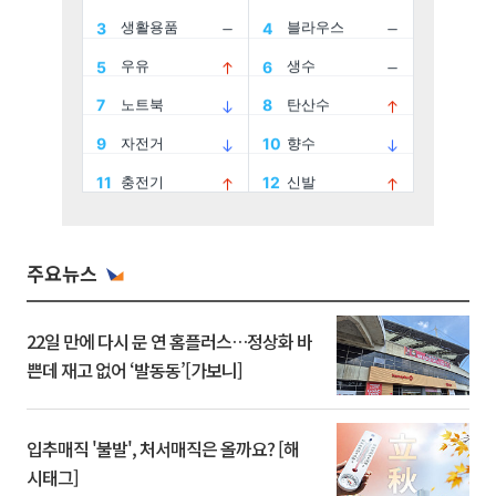
주요뉴스
22일 만에 다시 문 연 홈플러스…정상화 바
쁜데 재고 없어 ‘발동동’[가보니]
입추매직 '불발', 처서매직은 올까요? [해
시태그]