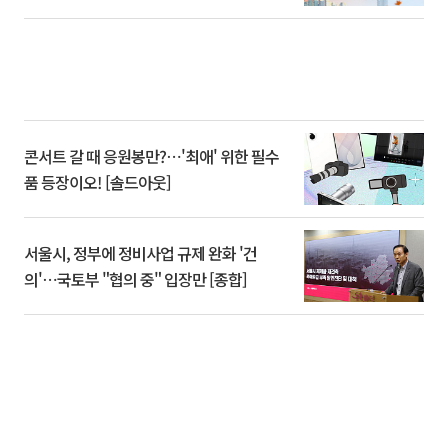
콘서트 갈 때 응원봉만?⋯'최애' 위한 필수
품 등장이오! [솔드아웃]
서울시, 정부에 정비사업 규제 완화 '건
의'⋯국토부 "협의 중" 입장만 [종합]