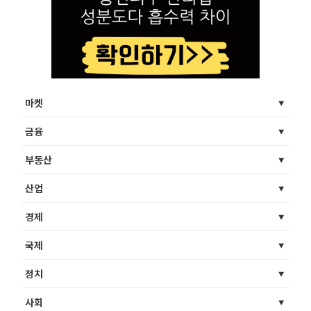
마켓
금융
부동산
산업
경제
국제
정치
사회