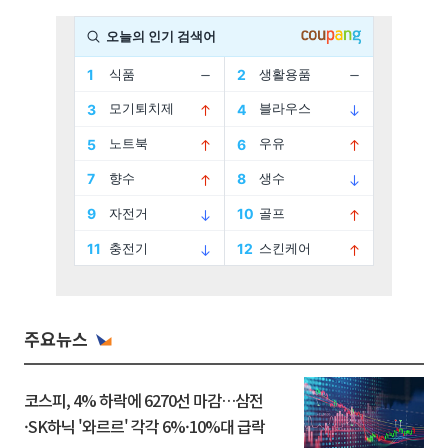
주요뉴스
코스피, 4% 하락에 6270선 마감…삼전
·SK하닉 '와르르' 각각 6%·10%대 급락