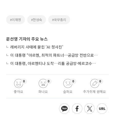
#이재명
#한성숙
#국무총리
문선영 기자의 주요 뉴스
레버리지 사태에 묻힌 ‘AI 청사진’
이 대통령 “아르헨, 최적의 파트너⋯공급망 전반으로 확대”
이 대통령, 아르헨티나 도착…리튬 공급망·메르코수르 협력 논의
0
0
0
0
좋아요
화나요
슬퍼요
추가취재 원해요