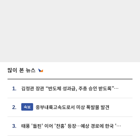
많이 본 뉴스
김정관 장관 “반도체 성과급, 주총 승인 받도록”…상법·자본시장법 개정 시사
1.
중부내륙고속도로서 미상 폭발물 발견
속보
2.
태풍 '돌핀' 이어 '찬홈' 등장…예상 경로에 한국 '한숨'
3.