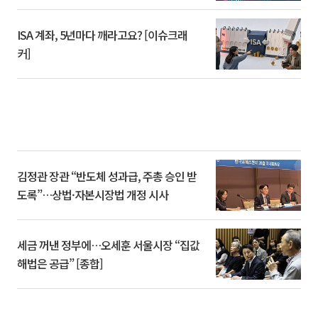
ISA 계좌, 5년마다 깨라고요? [이슈크래
커]
김정관 장관 “반도체 성과급, 주총 승인 받
도록”…상법·자본시장법 개정 시사
세금 꺼낸 정부에…오세훈 서울시장 “집값
해법은 공급” [종합]