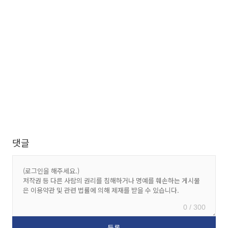
댓글
0 / 300