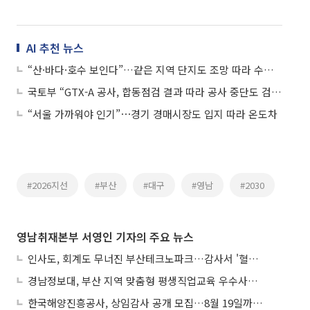
AI 추천 뉴스
“산·바다·호수 보인다”…같은 지역 단지도 조망 따라 수억 차이
국토부 “GTX-A 공사, 합동점검 결과 따라 공사 중단도 검토”
“서울 가까워야 인기”⋯경기 경매시장도 입지 따라 온도차
#2026지선
#부산
#대구
#영남
#2030
영남취재본부 서영인 기자의 주요 뉴스
인사도, 회계도 무너진 부산테크노파크…감사서 '혈세 유용·인사 뒤집기' 적발
경남정보대, 부산 지역 맞춤형 평생직업교육 우수사례로 혁신 주도
한국해양진흥공사, 상임감사 공개 모집…8월 19일까지 접수