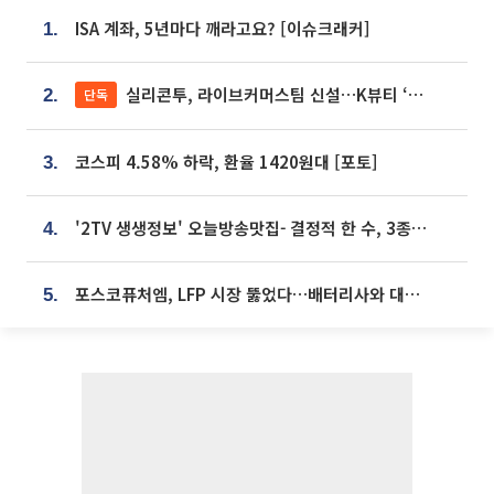
ISA 계좌, 5년마다 깨라고요? [이슈크래커]
1.
실리콘투, 라이브커머스팀 신설…K뷰티 ‘글로벌 판매망’ 확대[K뷰티 라방戰]
단독
2.
코스피 4.58% 하락, 환율 1420원대 [포토]
3.
'2TV 생생정보' 오늘방송맛집- 결정적 한 수, 3종 메밀면! 메밀 소바 맛집 '의○○○○'
4.
포스코퓨처엠, LFP 시장 뚫었다…배터리사와 대규모 장기 공급 합의
5.