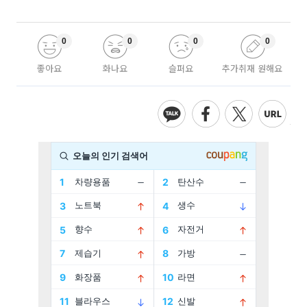
0
0
0
0
좋아요
화나요
슬퍼요
추가취재 원해요