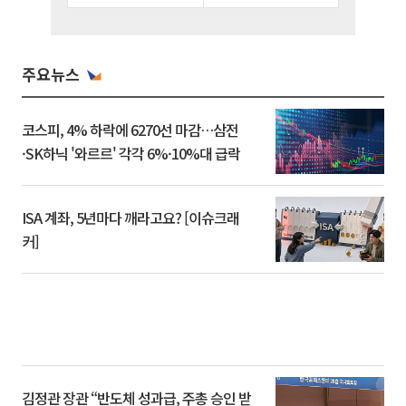
주요뉴스
코스피, 4% 하락에 6270선 마감…삼전
·SK하닉 '와르르' 각각 6%·10%대 급락
ISA 계좌, 5년마다 깨라고요? [이슈크래
커]
김정관 장관 “반도체 성과급, 주총 승인 받