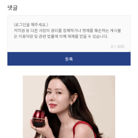
댓글
0 / 300