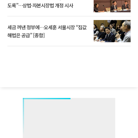
도록”…상법·자본시장법 개정 시사
세금 꺼낸 정부에…오세훈 서울시장 “집값
해법은 공급” [종합]