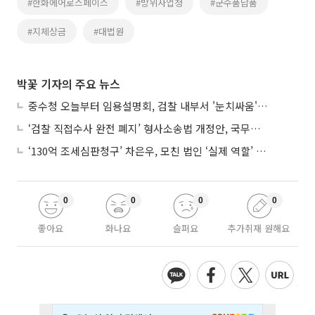
#한화에어로스페이스
#방위사업청
#군수품납품
#지체상금
#대법원
박꽃 기자의 주요 뉴스
중수청 오늘부터 임용설명회, 검찰 내부서 '눈치싸움' 기류변화도
‘검찰 직접수사 완전 폐지’ 형사소송법 개정안, 국무회의 통과
‘130억 조세심판청구’ 차은우, 모친 법인 ‘실제 역할’ 다툴 듯
0
0
0
0
좋아요
화나요
슬퍼요
추가취재 원해요