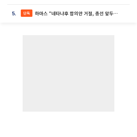
하마스 “네타냐후 합의안 거절, 총선 앞두고 시간 끌기”
단독
5.