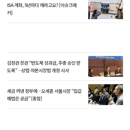
ISA 계좌, 5년마다 깨라고요? [이슈크래
커]
김정관 장관 “반도체 성과급, 주총 승인 받
도록”…상법·자본시장법 개정 시사
세금 꺼낸 정부에…오세훈 서울시장 “집값
해법은 공급” [종합]