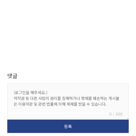
댓글
0 / 300