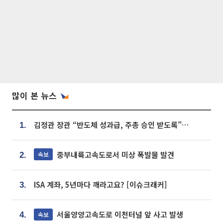
많이 본 뉴스
김정관 장관 “반도체 성과급, 주총 승인 받도록”…상법·자본시장법 개정 시사
1.
중부내륙고속도로서 미상 폭발물 발견
속보
2.
ISA 계좌, 5년마다 깨라고요? [이슈크래커]
3.
서울양양고속도로 이천터널 앞 사고 발생
속보
4.