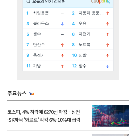
주요뉴스
코스피, 4% 하락에 6270선 마감…삼전
·SK하닉 '와르르' 각각 6%·10%대 급락