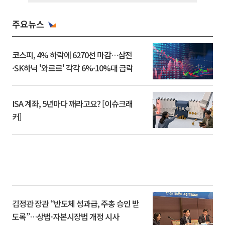
주요뉴스
코스피, 4% 하락에 6270선 마감…삼전
·SK하닉 '와르르' 각각 6%·10%대 급락
ISA 계좌, 5년마다 깨라고요? [이슈크래
커]
김정관 장관 “반도체 성과급, 주총 승인 받
도록”…상법·자본시장법 개정 시사