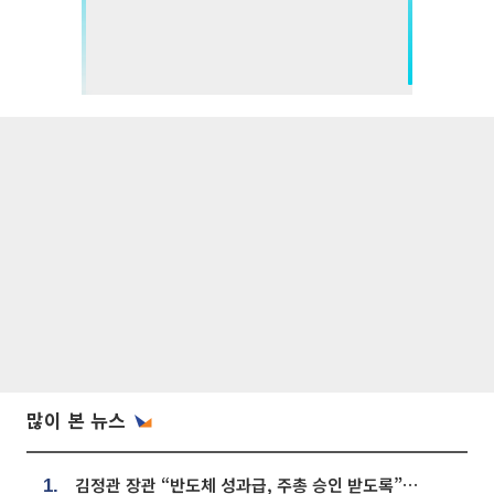
많이 본 뉴스
김정관 장관 “반도체 성과급, 주총 승인 받도록”…상법·자본시장법 개정 시사
1.