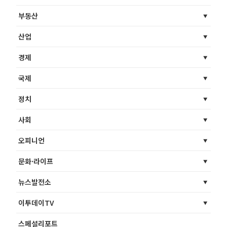
부동산
산업
경제
국제
정치
사회
오피니언
문화·라이프
뉴스발전소
이투데이TV
스페셜리포트