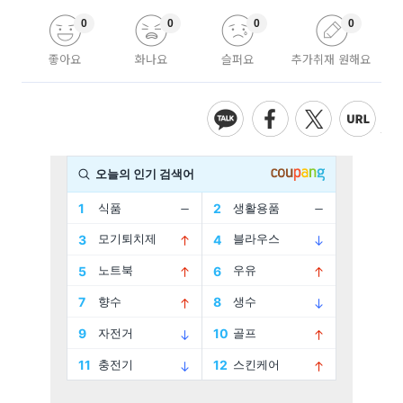
0
0
0
0
좋아요
화나요
슬퍼요
추가취재 원해요