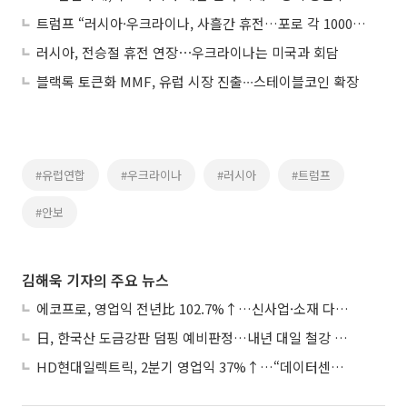
트럼프 “러시아·우크라이나, 사흘간 휴전…포로 각 1000명씩 교환 합의”
러시아, 전승절 휴전 연장⋯우크라이나는 미국과 회담
블랙록 토큰화 MMF, 유럽 시장 진출∙∙∙스테이블코인 확장
#유럽연합
#우크라이나
#러시아
#트럼프
#안보
김해욱 기자의 주요 뉴스
에코프로, 영업익 전년比 102.7%↑…신사업·소재 다각화 박차
日, 한국산 도금강판 덤핑 예비판정…내년 대일 철강 수출 ‘빨간불’
HD현대일렉트릭, 2분기 영업익 37%↑…“데이터센터 사업, 새로운 성장 축”