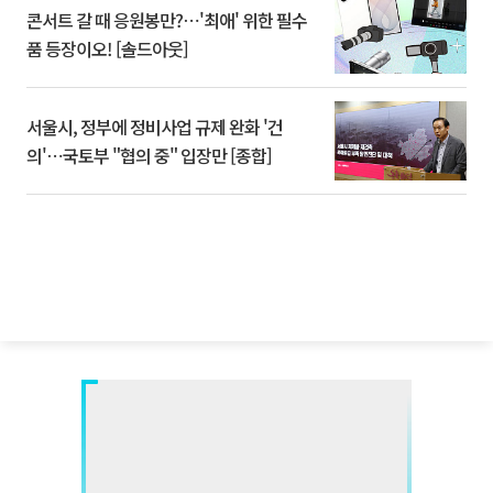
콘서트 갈 때 응원봉만?⋯'최애' 위한 필수
품 등장이오! [솔드아웃]
서울시, 정부에 정비사업 규제 완화 '건
의'⋯국토부 "협의 중" 입장만 [종합]