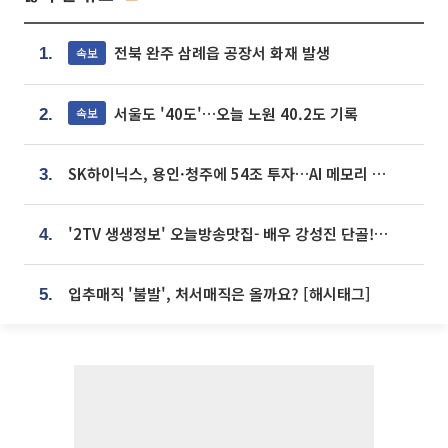
전북 완주 삼례읍 공장서 화재 발생
속보
1.
서울도 '40도'…오늘 노원 40.2도 기록
속보
2.
SK하이닉스, 용인·청주에 54조 투자…AI 메모리 생산기지 키운다
3.
'2TV 생생정보' 오늘방송맛집- 배우 강성진 단골! 쌀국수ㆍ푸팟퐁 커리 맛집 '블○○○'
4.
입추매직 '불발', 처서매직은 올까요? [해시태그]
5.