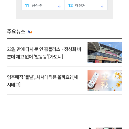
주요뉴스
22일 만에 다시 문 연 홈플러스…정상화 바
쁜데 재고 없어 ‘발동동’[가보니]
입추매직 '불발', 처서매직은 올까요? [해
시태그]