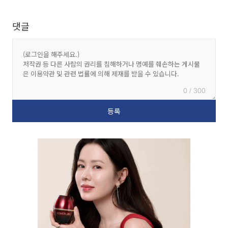
댓글
0 / 300