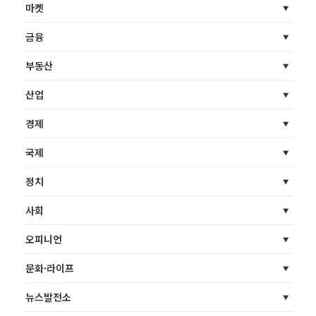
마켓
금융
부동산
산업
경제
국제
정치
사회
오피니언
문화·라이프
뉴스발전소