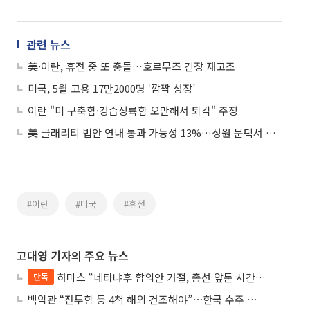
관련 뉴스
美·이란, 휴전 중 또 충돌…호르무즈 긴장 재고조
미국, 5월 고용 17만2000명 ‘깜짝 성장’
이란 "미 구축함·강습상륙함 오만해서 퇴각" 주장
美 클래리티 법안 연내 통과 가능성 13%…상원 문턱서 제동
#이란
#미국
#휴전
고대영 기자의 주요 뉴스
하마스 “네타냐후 합의안 거절, 총선 앞둔 시간 끌기”
단독
백악관 “전투함 등 4척 해외 건조해야”⋯한국 수주 기대