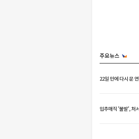
주요뉴스
22일 만에 다시 문 
입추매직 '불발', 처