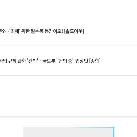
?⋯'최애' 위한 필수품 등장이오! [솔드아웃]
업 규제 완화 '건의'⋯국토부 "협의 중" 입장만 [종합]