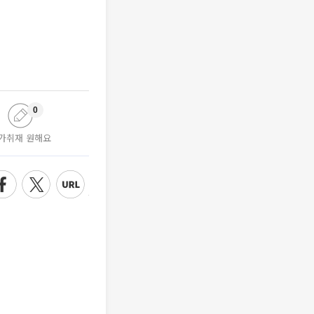
0
가취재 원해요