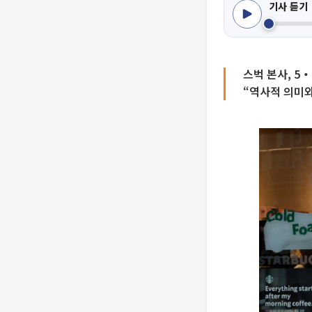
기사 듣기
스벅 본사, 5
“역사적 의미