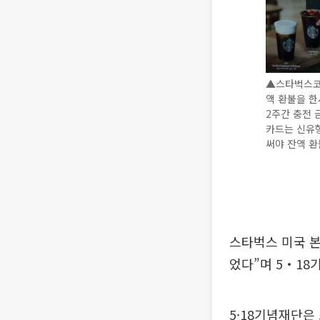
▲스타벅스코리
액 환불을 한
2주간 충전 
카드는 신유형
써야 잔액 환불
스타벅스 미국 본
었다”며 5‧18
5·18기념재단은