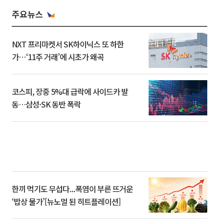
주요뉴스
NXT 프리마켓서 SK하이닉스 또 하한
가⋯‘11주 거래’에 시초가 왜곡
코스피, 장중 5%대 급락에 사이드카 발
동…삼성·SK 동반 폭락
한끼 먹기도 무섭다...폭염이 부른 뜨거운
‘밥상 물가’[뉴노멀 된 히트플레이션]