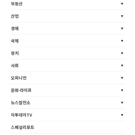
부동산
산업
경제
국제
정치
사회
오피니언
문화·라이프
뉴스발전소
이투데이TV
스페셜리포트