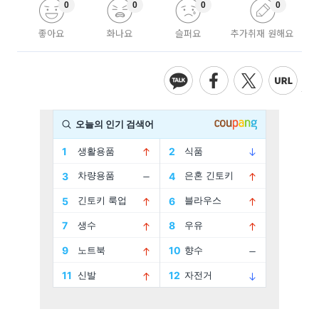
0
0
0
0
좋아요
화나요
슬퍼요
추가취재 원해요