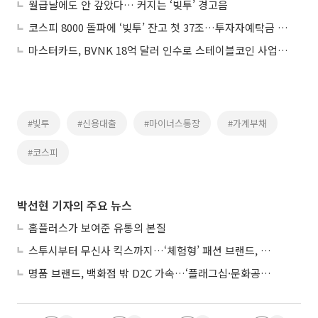
월급날에도 안 갚았다… 커지는 ‘빚투’ 경고음
코스피 8000 돌파에 ‘빚투’ 잔고 첫 37조…투자자예탁금 130조 재돌파
마스터카드, BVNK 18억 달러 인수로 스테이블코인 사업 본격 확장
#빚투
#신용대출
#마이너스통장
#가계부채
#코스피
박선현 기자의 주요 뉴스
홈플러스가 보여준 유통의 본질
스투시부터 무신사 킥스까지…‘체험형’ 패션 브랜드, 잇단 제주행
명품 브랜드, 백화점 밖 D2C 가속…‘플래그십·문화공간’ 전략 눈길