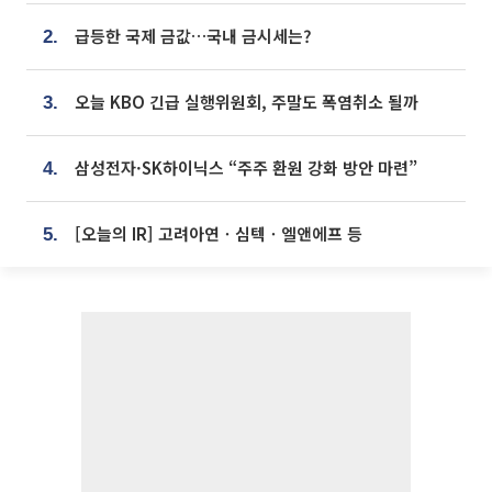
급등한 국제 금값…국내 금시세는?
2.
오늘 KBO 긴급 실행위원회, 주말도 폭염취소 될까
3.
삼성전자·SK하이닉스 “주주 환원 강화 방안 마련”
4.
[오늘의 IR] 고려아연ㆍ심텍ㆍ엘앤에프 등
5.