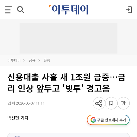
이투데이
금융
은행
신용대출 사흘 새 1조원 급증…금
리 인상 앞두고 '빚투' 경고음
입력 2026-06-07 11:11
박선현 기자
구글 선호매체 추가