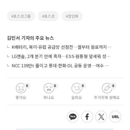
#포스코그룹
#포스코
#장인화
김민서 기자의 주요 뉴스
K배터리, 북미·유럽 공급망 선점전…셀부터 원료까지 현지화
LG엔솔, 2개 분기 만에 흑자…ESS·원통형 앞세워 성장 가속
NCC 139만t 줄이고 롯데·한화·DL 공동 운영…여수 1호 본궤도
0
0
0
0
좋아요
화나요
슬퍼요
추가취재 원해요