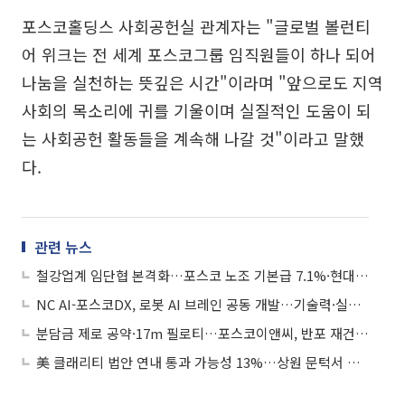
포스코홀딩스 사회공헌실 관계자는 "글로벌 볼런티
어 위크는 전 세계 포스코그룹 임직원들이 하나 되어
나눔을 실천하는 뜻깊은 시간"이라며 "앞으로도 지역
사회의 목소리에 귀를 기울이며 실질적인 도움이 되
는 사회공헌 활동들을 계속해 나갈 것"이라고 말했
다.
관련 뉴스
철강업계 임단협 본격화…포스코 노조 기본급 7.1%·현대제철 성과급 150%↑ 요구
NC AI-포스코DX, 로봇 AI 브레인 공동 개발…기술력·실증 체계 결합
분담금 제로 공약·17m 필로티…포스코이앤씨, 반포 재건축에 올인
美 클래리티 법안 연내 통과 가능성 13%…상원 문턱서 제동