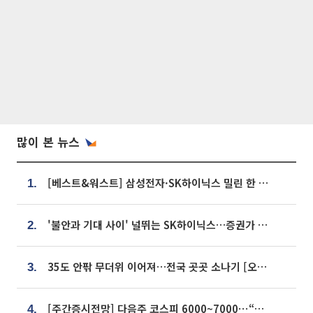
많이 본 뉴스
[베스트&워스트] 삼성전자·SK하이닉스 밀린 한 주…상상인증권은 85% 급등
1.
'불안과 기대 사이' 널뛰는 SK하이닉스…증권가 "HBM4·LTA 기반 펀터멘털 견고"
2.
35도 안팎 무더위 이어져…전국 곳곳 소나기 [오늘 날씨]
3.
[주간증시전망] 다음주 코스피 6000~7000⋯“外人 수급은 정책이 변수”
4.