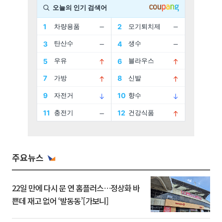
주요뉴스
22일 만에 다시 문 연 홈플러스…정상화 바
쁜데 재고 없어 ‘발동동’[가보니]