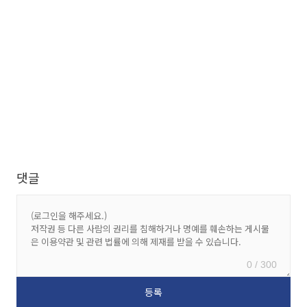
댓글
0 / 300