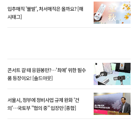
입추매직 '불발', 처서매직은 올까요? [해
시태그]
콘서트 갈 때 응원봉만?⋯'최애' 위한 필수
품 등장이오! [솔드아웃]
서울시, 정부에 정비사업 규제 완화 '건
의'⋯국토부 "협의 중" 입장만 [종합]