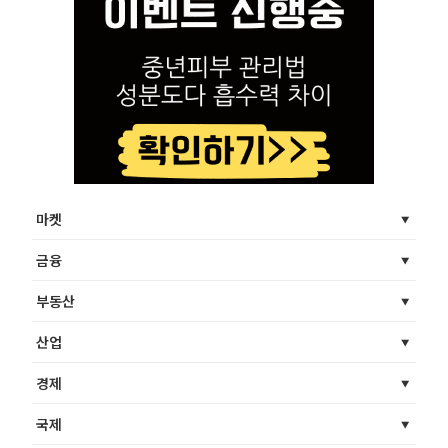
마켓
금융
부동산
산업
경제
국제