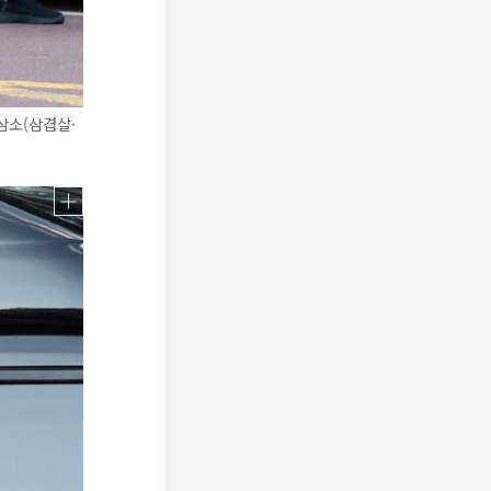
삼소(삼겹살·