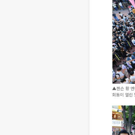
▲젠슨 황 엔
회동이 열린 