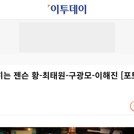
는 젠슨 황-최태원-구광모-이해진 [포