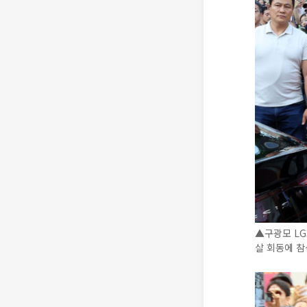
▲구광모 LG
살 회동에 참