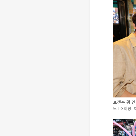
▲젠슨 황 엔
모 LG회장,