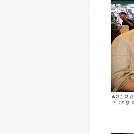
▲젠슨 황 엔
모 LG회장,