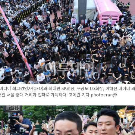
비디아 최고경영자(CEO)와 최태원 SK회장, 구광모 LG회장, 이해진 네이버 
5일 서울 홍대 거리가 인파로 가득하다. 고이란 기자 photoeran@