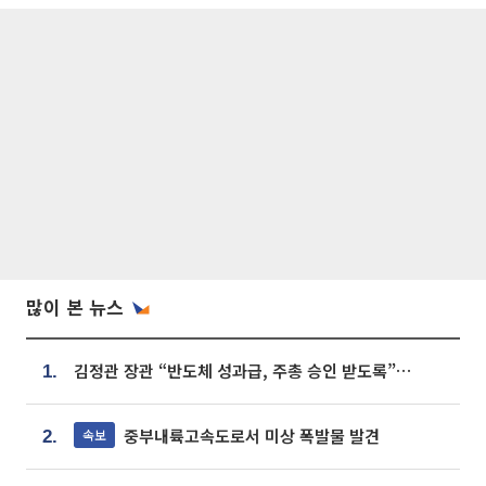
많이 본 뉴스
김정관 장관 “반도체 성과급, 주총 승인 받도록”…상법·자본시장법 개정 시사
1.
중부내륙고속도로서 미상 폭발물 발견
속보
2.