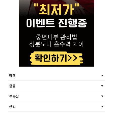
마켓
금융
부동산
산업