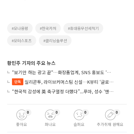
#모나용평
#한국카처
#휴대용무선세척기
#모터스포츠
#클리닝솔루션
황민주 기자의 주요 뉴스
“보기만 하는 광고 끝“…화장품업계, SNS 홍보도 ‘참여형 콘텐츠’로 변모
실리콘투, 라이브커머스팀 신설…K뷰티 ‘글로벌 판매망’ 확대 속도
단독
“한국적 감성에 英 축구열정 더했다”...푸마, 성수 ‘맨시티 하우스’ 팝업
0
0
0
0
좋아요
화나요
슬퍼요
추가취재 원해요