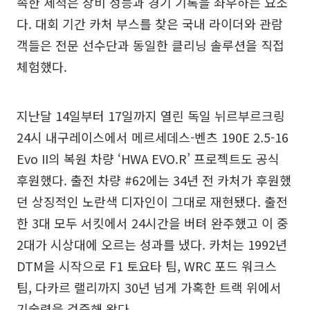
속한 세척은 장비 성능과 경기 기록을 좌우하는 요소
다. 대회 기간 카처 부스를 찾은 국내 라이더와 관람
객들은 전문 선수단과 동일한 클리닝 솔루션을 직접
체험했다.
지난달 14일부터 17일까지 열린 독일 뉘르부르크링
24시 내구레이스에서 메르세데스-벤츠 190E 2.5-16
Evo II의 복원 차량 ‘HWA EVO.R’ 프로젝트도 공식
후원했다. 출전 차량 #62에는 34년 전 카처가 후원했
던 상징적인 노란색 디자인이 그대로 재현됐다. 출전
한 3대 모두 서킷에서 24시간을 버텨 완주했고 이 중
2대가 시상대에 오르는 성과를 냈다. 카처는 1992년
DTM을 시작으로 F1 토요타 팀, WRC 포드 워크스
팀, 다카르 랠리까지 30년 넘게 가혹한 트랙 위에서
기술력을 검증해 왔다.