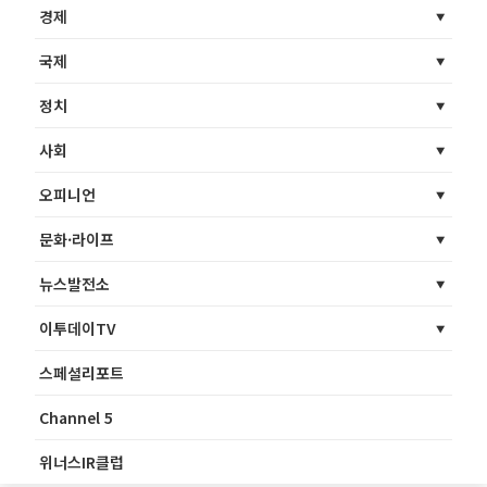
경제
국제
정치
사회
오피니언
문화·라이프
뉴스발전소
이투데이TV
스페셜리포트
Channel 5
위너스IR클럽