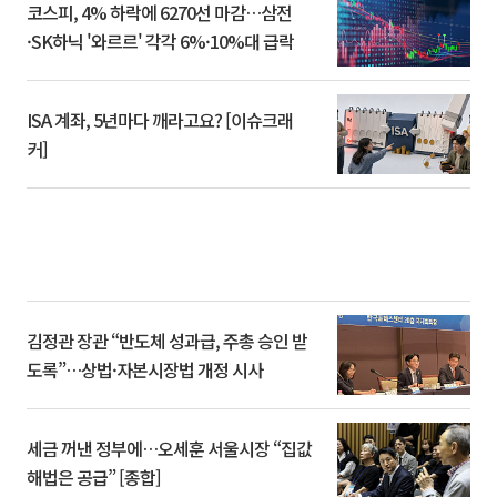
코스피, 4% 하락에 6270선 마감…삼전
·SK하닉 '와르르' 각각 6%·10%대 급락
ISA 계좌, 5년마다 깨라고요? [이슈크래
커]
김정관 장관 “반도체 성과급, 주총 승인 받
도록”…상법·자본시장법 개정 시사
세금 꺼낸 정부에…오세훈 서울시장 “집값
해법은 공급” [종합]