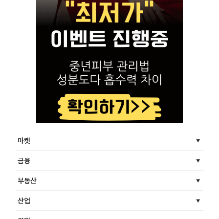
마켓
금융
부동산
산업