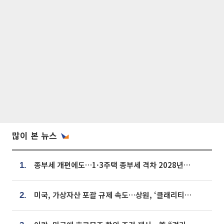
많이 본 뉴스
종부세 개편에도…1·3주택 종부세 격차 2028년부터 확대
1.
미국, 가상자산 포괄 규제 속도…상원, ‘클래리티법’ 9월 절차투표 추진
2.