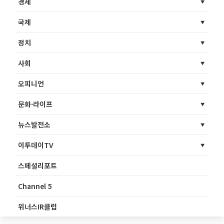
경제
국제
정치
사회
오피니언
문화·라이프
뉴스발전소
이투데이TV
스페셜리포트
Channel 5
위너스IR클럽