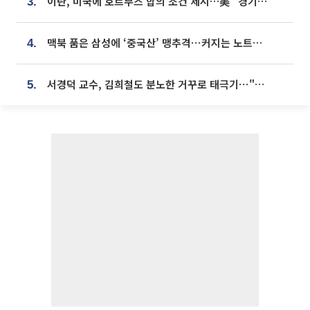
이란, 미국에 호르무즈 합의 조건 제시…美 “경기 아직 안 끝나” [종합]
3.
맥북 품은 삼성에 ‘중국산’ 맹추격⋯커지는 노트북 OLED 시장
4.
서경덕 교수, 김희철도 분노한 거꾸로 태극기⋯"엉터리는 아냐, 아쉬울 뿐"
5.