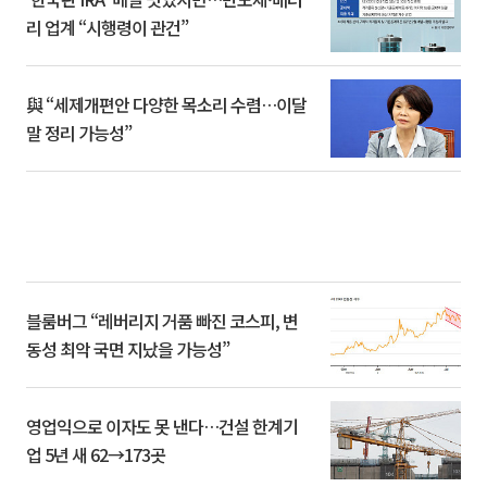
리 업계 “시행령이 관건”
與 “세제개편안 다양한 목소리 수렴…이달
말 정리 가능성”
블룸버그 “레버리지 거품 빠진 코스피, 변
동성 최악 국면 지났을 가능성”
영업익으로 이자도 못 낸다…건설 한계기
업 5년 새 62→173곳