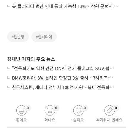
美 클래리티 법안 연내 통과 가능성 13%…상원 문턱서 제동
#젠슨황
#엔비디아
김채빈 기자의 주요 뉴스
"전동화에도 입힌 안전 DNA" 전기 플래그십 SUV 볼보 'EX90'
BMW코리아, 8월 온라인 한정판 3종 출시…7시리즈·X7·M340i 투어링
한온시스템, 캐나다 정부서 100억 지원…북미 전동화 시장 가속
0
0
0
0
좋아요
화나요
슬퍼요
추가취재 원해요