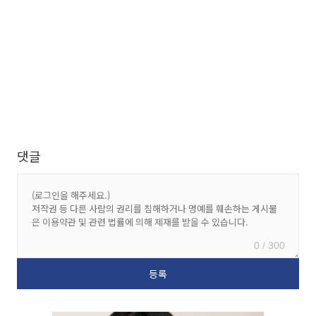
댓글
0 / 300