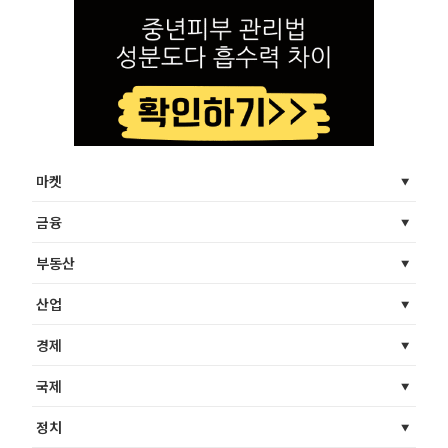
마켓
금융
부동산
산업
경제
국제
정치