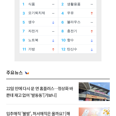
주요뉴스
22일 만에 다시 문 연 홈플러스…정상화 바
쁜데 재고 없어 ‘발동동’[가보니]
입추매직 '불발', 처서매직은 올까요? [해