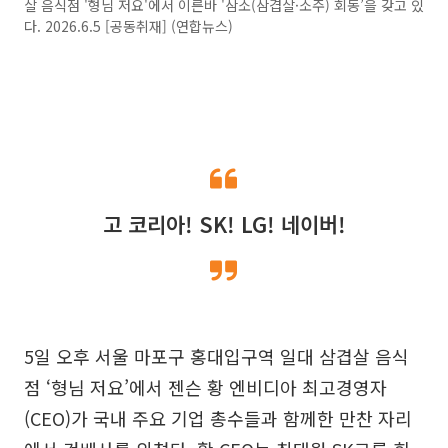
살 음식점 '형님 저요'에서 이른바 '삼소(삼겹살·소주) 회동’을 갖고 있
다. 2026.6.5 [공동취재] (연합뉴스)
고 코리아! SK! LG! 네이버!
5일 오후 서울 마포구 홍대입구역 일대 삼겹살 음식
점 ‘형님 저요’에서 젠슨 황 엔비디아 최고경영자
(CEO)가 국내 주요 기업 총수들과 함께한 만찬 자리