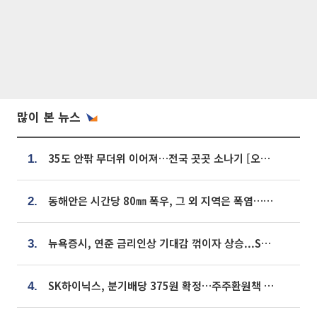
많이 본 뉴스
35도 안팎 무더위 이어져…전국 곳곳 소나기 [오늘 날씨]
1.
동해안은 시간당 80㎜ 폭우, 그 외 지역은 폭염…‘극과 극 날씨’
2.
뉴욕증시, 연준 금리인상 기대감 꺾이자 상승...S&P500 사상 최고치 [종합]
3.
SK하이닉스, 분기배당 375원 확정…주주환원책 9월로 앞당겨 발표
4.