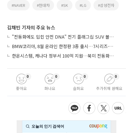
#NAVER
#현대차
#SK
#LG
#삼성전자
김채빈 기자의 주요 뉴스
"전동화에도 입힌 안전 DNA" 전기 플래그십 SUV 볼보 'EX90'
BMW코리아, 8월 온라인 한정판 3종 출시…7시리즈·X7·M340i 투어링
한온시스템, 캐나다 정부서 100억 지원…북미 전동화 시장 가속
0
0
0
0
좋아요
화나요
슬퍼요
추가취재 원해요