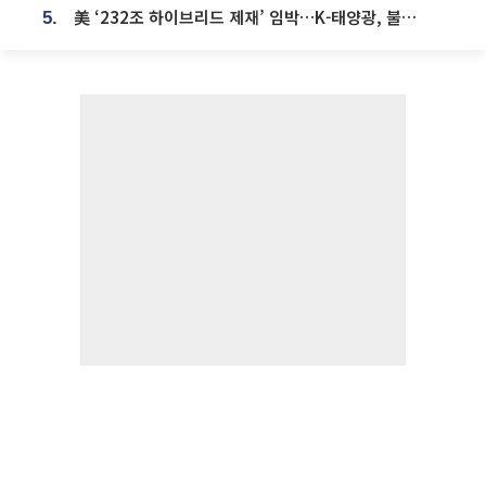
美 ‘232조 하이브리드 제재’ 임박…K-태양광, 불확실성 털고 날개 다나
5.