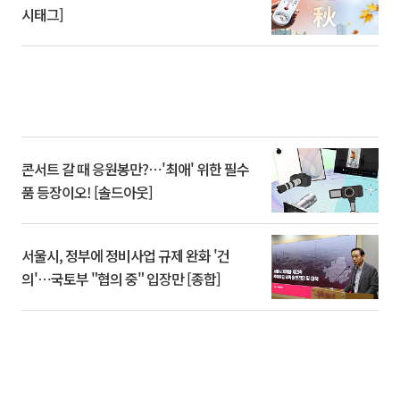
시태그]
콘서트 갈 때 응원봉만?⋯'최애' 위한 필수
품 등장이오! [솔드아웃]
서울시, 정부에 정비사업 규제 완화 '건
의'⋯국토부 "협의 중" 입장만 [종합]