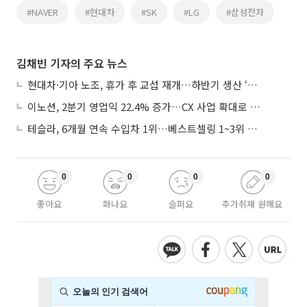
#NAVER
#현대차
#SK
#LG
#삼성전자
김채빈 기자의 주요 뉴스
현대차·기아 노조, 휴가 후 교섭 재개…하반기 생산 ‘분수령’
이노션, 2분기 영업익 22.4% 증가…CX 사업 확대로 성장세 지속
테슬라, 6개월 연속 수입차 1위…베스트셀링 1~3위 싹쓸이
0
0
0
0
좋아요
화나요
슬퍼요
추가취재 원해요