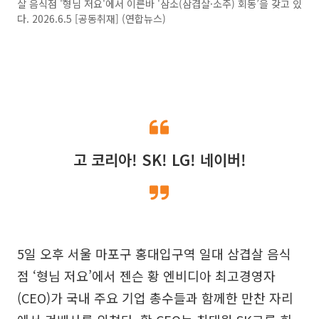
살 음식점 '형님 저요'에서 이른바 '삼소(삼겹살·소주) 회동’을 갖고 있
다. 2026.6.5 [공동취재] (연합뉴스)
고 코리아! SK! LG! 네이버!
5일 오후 서울 마포구 홍대입구역 일대 삼겹살 음식
점 ‘형님 저요’에서 젠슨 황 엔비디아 최고경영자
(CEO)가 국내 주요 기업 총수들과 함께한 만찬 자리