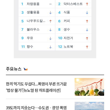
주요뉴스
한끼 먹기도 무섭다...폭염이 부른 뜨거운
‘밥상 물가’[뉴노멀 된 히트플레이션]
39도까지 치솟는다⋯수도권ㆍ광양 폭염