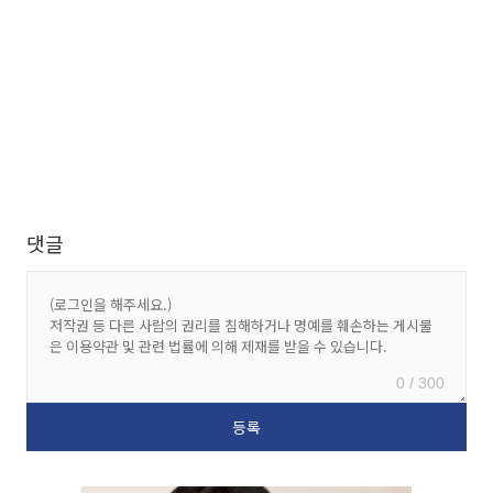
댓글
0 / 300