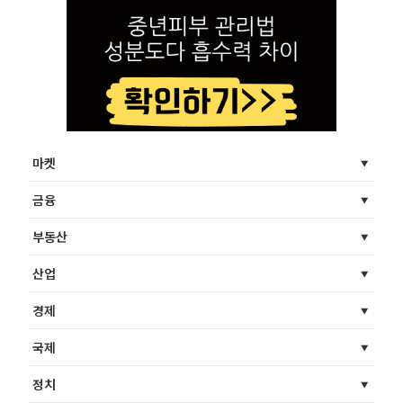
마켓
금융
부동산
산업
경제
국제
정치