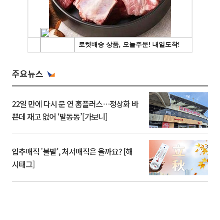
주요뉴스
22일 만에 다시 문 연 홈플러스…정상화 바
쁜데 재고 없어 ‘발동동’[가보니]
입추매직 '불발', 처서매직은 올까요? [해
시태그]