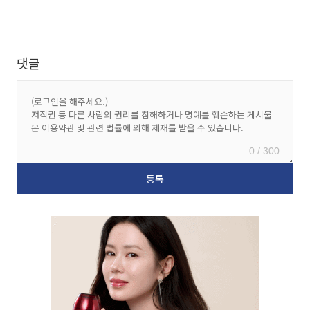
댓글
0 / 300