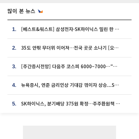
많이 본 뉴스
[베스트&워스트] 삼성전자·SK하이닉스 밀린 한 주…상상인증권은 85% 급등
1.
35도 안팎 무더위 이어져…전국 곳곳 소나기 [오늘 날씨]
2.
[주간증시전망] 다음주 코스피 6000~7000⋯“外人 수급은 정책이 변수”
3.
뉴욕증시, 연준 금리인상 기대감 꺾이자 상승...S&P500 사상 최고치 [종합]
4.
SK하이닉스, 분기배당 375원 확정…주주환원책 9월로 앞당겨 발표
5.