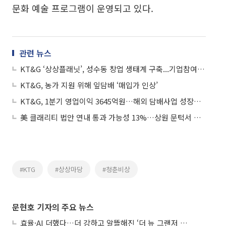
문화 예술 프로그램이 운영되고 있다.
관련 뉴스
KT&G ‘상상플래닛’, 성수동 창업 생태계 구축...기업참여형 도시재생 모델 ‘성공적’
KT&G, 농가 지원 위해 잎담배 ‘매입가 인상’
KT&G, 1분기 영업이익 3645억원…해외 담배사업 성장세 확대
美 클래리티 법안 연내 통과 가능성 13%…상원 문턱서 제동
#KTG
#상상마당
#청춘비상
문현호 기자의 주요 뉴스
효율·AI 더했다…더 강하고 알뜰해진 ‘더 뉴 그랜저 하이브리드’