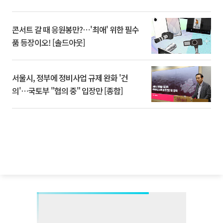
콘서트 갈 때 응원봉만?⋯'최애' 위한 필수
품 등장이오! [솔드아웃]
서울시, 정부에 정비사업 규제 완화 '건
의'⋯국토부 "협의 중" 입장만 [종합]