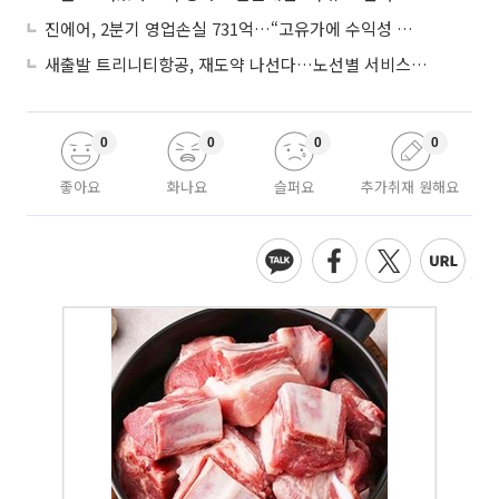
진에어, 2분기 영업손실 731억…“고유가에 수익성 악화”
새출발 트리니티항공, 재도약 나선다…노선별 서비스 차별화
0
0
0
0
좋아요
화나요
슬퍼요
추가취재 원해요