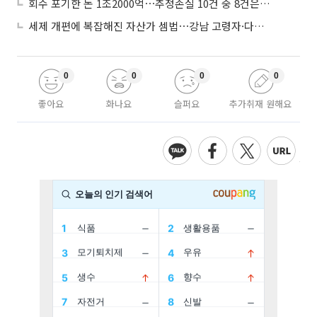
회수 포기한 돈 1조2000억⋯추정손실 10건 중 8건은 기업대출
세제 개편에 복잡해진 자산가 셈법⋯강남 고령자·다주택자 ‘자산재편 고심’
0
0
0
0
좋아요
화나요
슬퍼요
추가취재 원해요