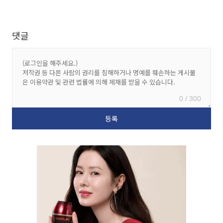
댓글
0 / 300