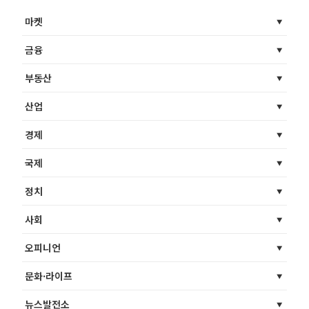
마켓
금융
부동산
산업
경제
국제
정치
사회
오피니언
문화·라이프
뉴스발전소