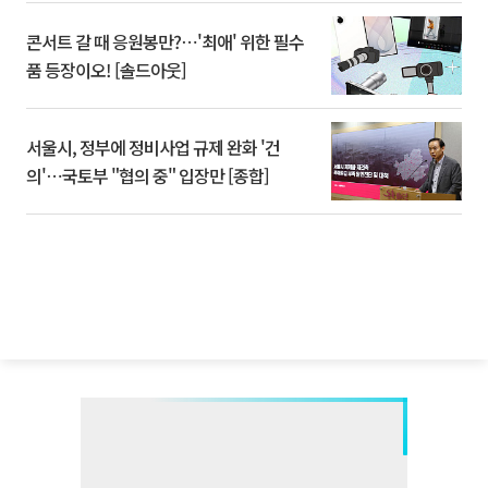
콘서트 갈 때 응원봉만?⋯'최애' 위한 필수
품 등장이오! [솔드아웃]
서울시, 정부에 정비사업 규제 완화 '건
의'⋯국토부 "협의 중" 입장만 [종합]