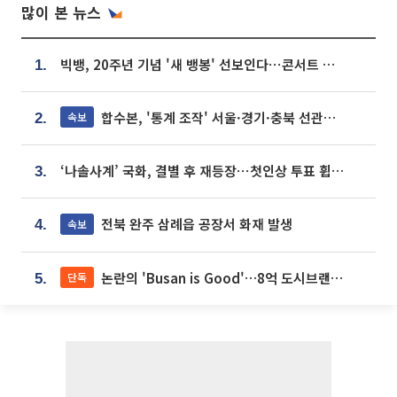
많이 본 뉴스
빅뱅, 20주년 기념 '새 뱅봉' 선보인다⋯콘서트 앞두고 팝업 개최
1.
합수본, '통계 조작' 서울·경기·충북 선관위 등 추가 압수수색
속보
2.
‘나솔사계’ 국화, 결별 후 재등장⋯첫인상 투표 휩쓸고 ‘인기녀’ 등극
3.
전북 완주 삼례읍 공장서 화재 발생
속보
4.
논란의 'Busan is Good'…8억 도시브랜드, 용산 대통령실 CI 업체가 수행
단독
5.