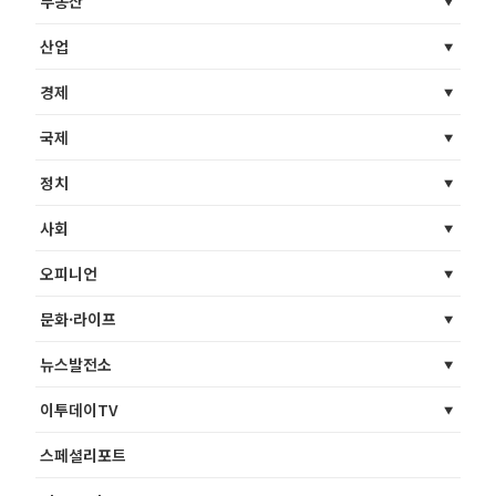
부동산
산업
경제
국제
정치
사회
오피니언
문화·라이프
뉴스발전소
이투데이TV
스페셜리포트