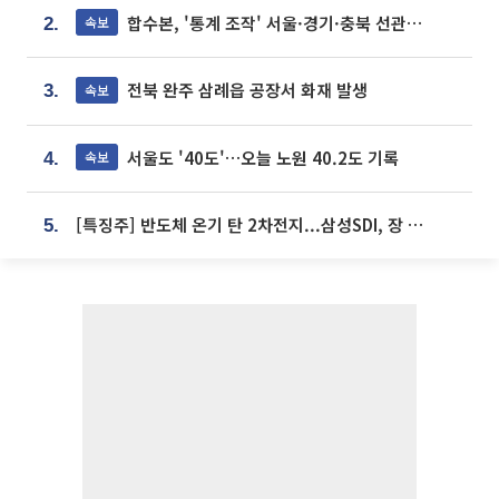
합수본, '통계 조작' 서울·경기·충북 선관위 등 추가 압수수색
속보
2.
전북 완주 삼례읍 공장서 화재 발생
속보
3.
서울도 '40도'…오늘 노원 40.2도 기록
속보
4.
[특징주] 반도체 온기 탄 2차전지...삼성SDI, 장 초반 7% 넘게 껑충
5.