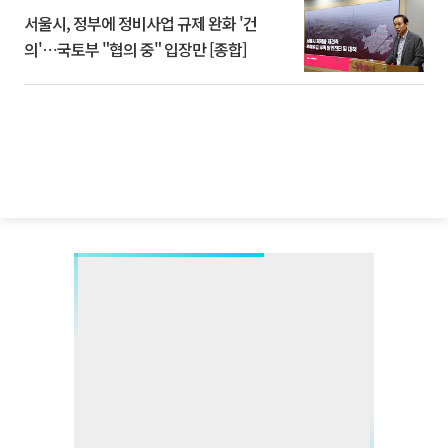
서울시, 정부에 정비사업 규제 완화 '건
의'⋯국토부 "협의 중" 입장만 [종합]