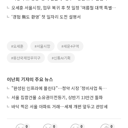
오세훈 서울시장, 업무 복귀 후 첫 일정 ‘여름철 대책 특별 점검회의’ 주재
‘경험 無도 환영’ 첫 일자리 도전 설명서
#오세훈
#서울시장
#세운4구역
#용산국제업무지구
#신통AI기획
이난희 기자의 주요 뉴스
"완성된 인프라에 몰린다"⋯청약 시장 '정비사업 독주' 42배 격차
서울 집합건물 소유권이전등기, 상반기 13만건 돌파
바닥 찍은 서울 아파트 거래⋯세제 개편 앞두고 관망세
0
0
0
0