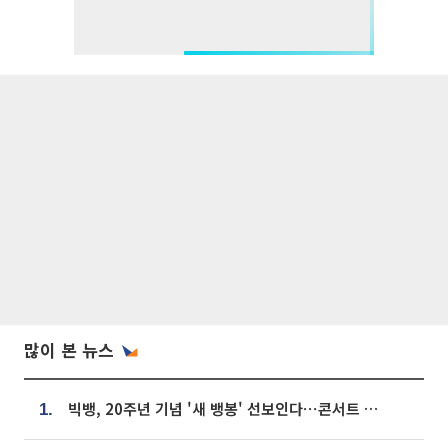
많이 본 뉴스
빅뱅, 20주년 기념 '새 뱅봉' 선보인다⋯콘서트 앞두고 팝업 개최
1.