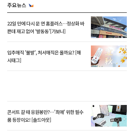
주요뉴스
22일 만에 다시 문 연 홈플러스…정상화 바
쁜데 재고 없어 ‘발동동’[가보니]
입추매직 '불발', 처서매직은 올까요? [해
시태그]
콘서트 갈 때 응원봉만?⋯'최애' 위한 필수
품 등장이오! [솔드아웃]