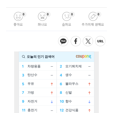
0
0
0
0
좋아요
화나요
슬퍼요
추가취재 원해요