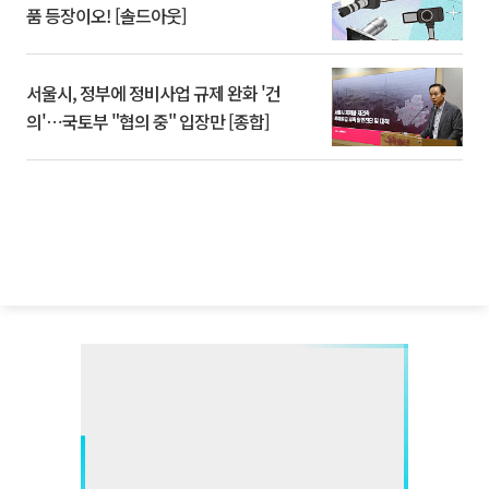
품 등장이오! [솔드아웃]
서울시, 정부에 정비사업 규제 완화 '건
의'⋯국토부 "협의 중" 입장만 [종합]