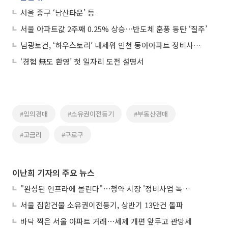
서울 중구 ‘남산타운’ 등
서울 아파트값 2주째 0.25% 상승⋯반도체 훈풍 동탄 ‘질주’
남광토건, ‘하우스토리’ 내세워 인천 동아아파트 정비사업 공략
‘경험 無도 환영’ 첫 일자리 도전 설명서
#임의경매
#소유권이전등기
#부동산경매
#고금리
#구로구
이난희 기자의 주요 뉴스
"완성된 인프라에 몰린다"⋯청약 시장 '정비사업 독주' 42배 격차
서울 집합건물 소유권이전등기, 상반기 13만건 돌파
바닥 찍은 서울 아파트 거래⋯세제 개편 앞두고 관망세