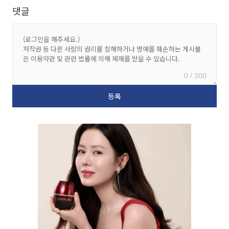
댓글
0 / 300