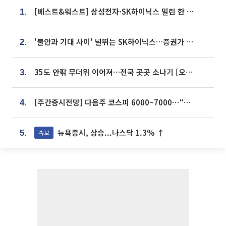
[베스트&워스트] 삼성전자·SK하이닉스 밀린 한 주…상상인증권은 85% 급등
1.
'불안과 기대 사이' 널뛰는 SK하이닉스…증권가 "HBM4·LTA 기반 펀터멘털 견고"
2.
35도 안팎 무더위 이어져…전국 곳곳 소나기 [오늘 날씨]
3.
[주간증시전망] 다음주 코스피 6000~7000⋯“外人 수급은 정책이 변수”
4.
뉴욕증시, 상승...나스닥 1.3% ↑
속보
5.