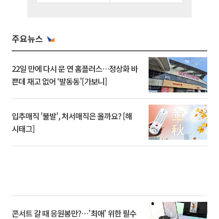
주요뉴스
22일 만에 다시 문 연 홈플러스…정상화 바
쁜데 재고 없어 ‘발동동’[가보니]
입추매직 '불발', 처서매직은 올까요? [해
시태그]
콘서트 갈 때 응원봉만?⋯'최애' 위한 필수