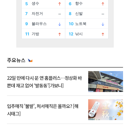
주요뉴스
22일 만에 다시 문 연 홈플러스…정상화 바
쁜데 재고 없어 ‘발동동’[가보니]
입추매직 '불발', 처서매직은 올까요? [해
시태그]