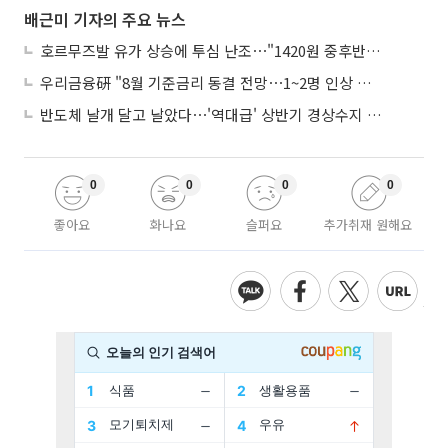
배근미 기자의 주요 뉴스
호르무즈발 유가 상승에 투심 난조⋯"1420원 중후반 등락"
우리금융硏 "8월 기준금리 동결 전망⋯1~2명 인상 소수의견 낼 것"
반도체 날개 달고 날았다⋯'역대급' 상반기 경상수지 흑자 2000억달러 육박
0
0
0
0
좋아요
화나요
슬퍼요
추가취재 원해요