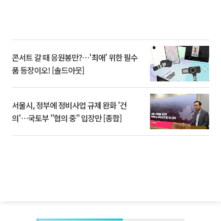
콘서트 갈 때 응원봉만?⋯'최애' 위한 필수
품 등장이오! [솔드아웃]
서울시, 정부에 정비사업 규제 완화 '건
의'⋯국토부 "협의 중" 입장만 [종합]