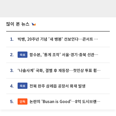
많이 본 뉴스
빅뱅, 20주년 기념 '새 뱅봉' 선보인다⋯콘서트 앞두고 팝업 개최
1.
합수본, '통계 조작' 서울·경기·충북 선관위 등 추가 압수수색
속보
2.
‘나솔사계’ 국화, 결별 후 재등장⋯첫인상 투표 휩쓸고 ‘인기녀’ 등극
3.
전북 완주 삼례읍 공장서 화재 발생
속보
4.
논란의 'Busan is Good'…8억 도시브랜드, 용산 대통령실 CI 업체가 수행
단독
5.