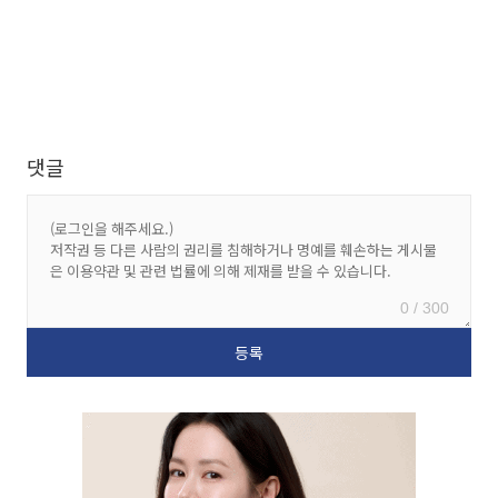
댓글
0 / 300