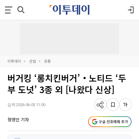
이투데이
산업
유통
버거킹 ‘롱치킨버거’‧노티드 ‘두
부 도넛’ 3종 외 [나왔다 신상]
입력 2026-06-05 11:00
정영인 기자
구글 선호매체 추가