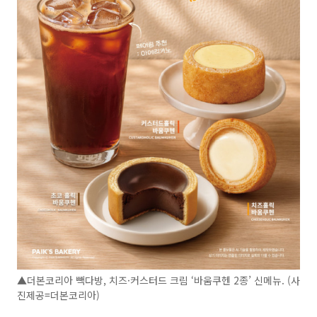
▲더본코리아 빽다방, 치즈·커스터드 크림 ‘바움쿠헨 2종’ 신메뉴. (사
진제공=더본코리아)