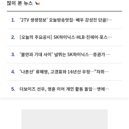
많이 본 뉴스
'2TV 생생정보' 오늘방송맛집- 배우 강성진 단골! 쌀국수ㆍ푸팟퐁 커리 맛집 '블○○○'
1.
[오늘의 주요공시] SK하이닉스·HLB·진에어·포스코홀딩스·네이버·대우건설 등
2.
'불안과 기대 사이' 널뛰는 SK하이닉스…증권가 "HBM4·LTA 기반 펀터멘털 견고"
3.
'나혼산' 류혜영, 고경표와 16년산 우정…"자취방서 부모님과 마주쳐"
4.
더보이즈 선우, 영훈 이어 개인 활동 돌입⋯앳에어리어와 전속계약
5.