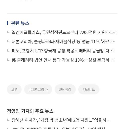
관련 뉴스
엘앤에프플러스, 국민성장펀드로부터 2200억원 지원…LFP 양극재 양산 본격화
더본코리아, 롤링파스타·새마을식당 등 평균 11% ‘가격 인상’⋯빽다방 동결
피노, 포항서 LFP 양극재 공장 착공…배터리 공급망 다각화 본격화
美 클래리티 법안 연내 통과 가능성 13%…상원 문턱서 제동
#LF
#더본코리아
#버거킹
#노티드
정영인 기자의 주요 뉴스
장혜선 이사장, ‘가정 밖 청소년’에 2억 지원...“억울하고 아파도 단단해지길”