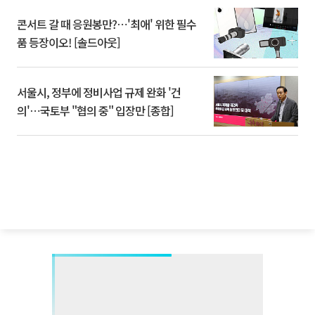
콘서트 갈 때 응원봉만?⋯'최애' 위한 필수
품 등장이오! [솔드아웃]
서울시, 정부에 정비사업 규제 완화 '건
의'⋯국토부 "협의 중" 입장만 [종합]