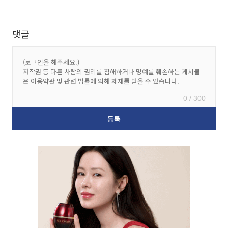
댓글
0 / 300