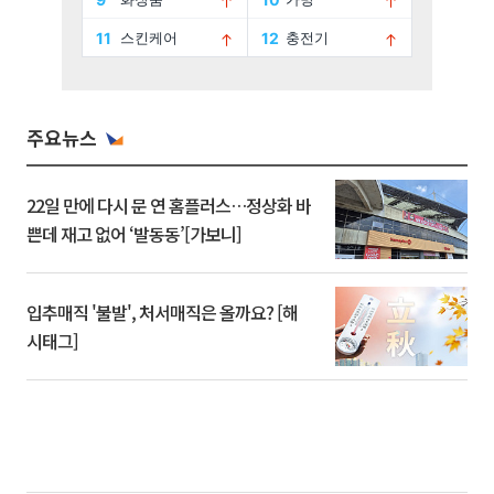
주요뉴스
22일 만에 다시 문 연 홈플러스…정상화 바
쁜데 재고 없어 ‘발동동’[가보니]
입추매직 '불발', 처서매직은 올까요? [해
시태그]