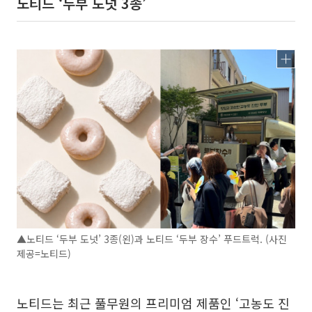
노티드 ‘두부 도넛 3종’
▲노티드 ‘두부 도넛’ 3종(왼)과 노티드 ‘두부 장수’ 푸드트럭. (사진
제공=노티드)
노티드는 최근 풀무원의 프리미엄 제품인 ‘고농도 진