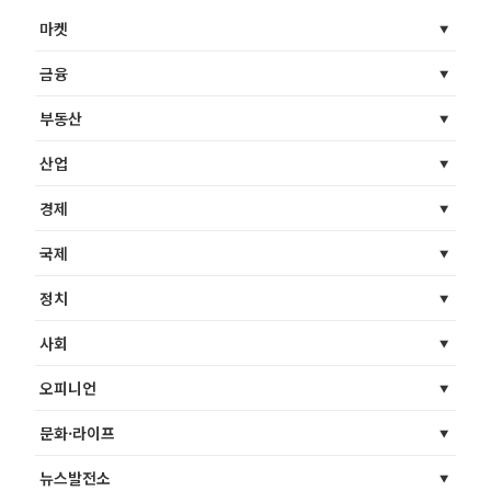
마켓
금융
부동산
산업
경제
국제
정치
사회
오피니언
문화·라이프
뉴스발전소