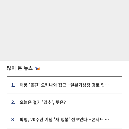
많이 본 뉴스
태풍 '돌핀' 오키나와 접근…일본기상청 경로 업데이트
1.
오늘은 절기 '입추', 뜻은?
2.
빅뱅, 20주년 기념 '새 뱅봉' 선보인다⋯콘서트 앞두고 팝업 개최
3.