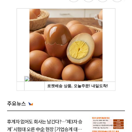
주요뉴스
후계자 없어도 회사는 남긴다?…‘제3자 승
계’ 시험대 오른 中企 현장 [기업승계 대전