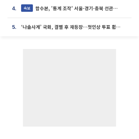
합수본, '통계 조작' 서울·경기·충북 선관위 등 추가 압수수색
속보
4.
‘나솔사계’ 국화, 결별 후 재등장⋯첫인상 투표 휩쓸고 ‘인기녀’ 등극
5.