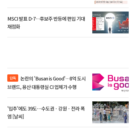
환]
MSCI 발표 D-7…후보주 반등에 편입 기대
재점화
논란의 'Busan is Good'…8억 도시
단독
브랜드, 용산 대통령실 CI 업체가 수행
'입추'에도 39도⋯수도권ㆍ강원ㆍ전라 폭
염 [날씨]