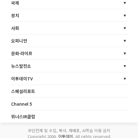
국제
정치
사회
오피니언
문화·라이프
뉴스발전소
이투데이TV
스페셜리포트
Channel 5
위너스IR클럽
무단전재 및 수집, 복사, 재배포, AI학습 이용 금지
Copyright 2006.
이투데이
. All rights reserved