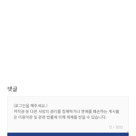
댓글
0 / 300