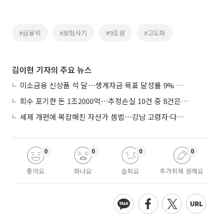
#금융위
#보험사기
#9조원
#고도화
김이현 기자의 주요 뉴스
미소금융 신상품 석 달⋯생계자금 목표 달성률 9% 그쳐
회수 포기한 돈 1조2000억⋯추정손실 10건 중 8건은 기업대출
세제 개편에 복잡해진 자산가 셈법⋯강남 고령자·다주택자 ‘자산재편 고심’
0
0
0
0
좋아요
화나요
슬퍼요
추가취재 원해요