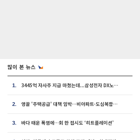
많이 본 뉴스
3445억 자사주 지급 마쳤는데...삼성전자 DX노조, 뒤늦은 '떼쓰기 집회'
1.
영끌 '주택공급' 대책 임박⋯비아파트·도심복합까지 총동원
2.
바다 태운 폭염에…회 한 접시도 ‘히트플레이션’
3.