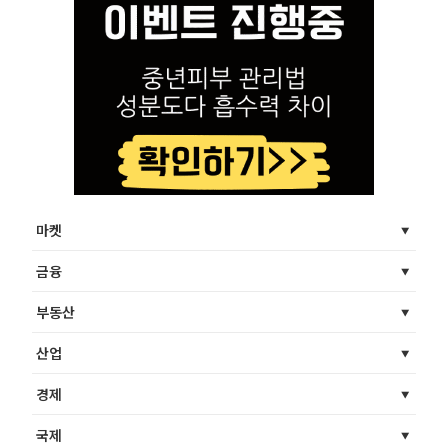
마켓
금융
부동산
산업
경제
국제