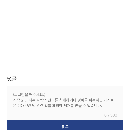
댓글
0 / 300