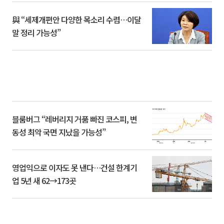
與 “세제개편안 다양한 목소리 수렴…이달
말 정리 가능성”
블룸버그 “레버리지 거품 빠진 코스피, 변
동성 최악 국면 지났을 가능성”
영업익으로 이자도 못 낸다…건설 한계기
업 5년 새 62→173곳