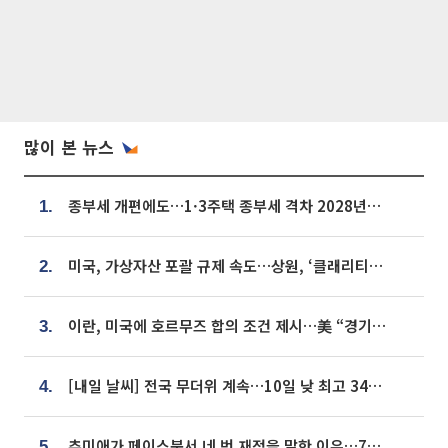
많이 본 뉴스
종부세 개편에도…1·3주택 종부세 격차 2028년부터 확대
1.
미국, 가상자산 포괄 규제 속도…상원, ‘클래리티법’ 9월 절차투표 추진
2.
이란, 미국에 호르무즈 합의 조건 제시…美 “경기 아직 안 끝나” [종합]
3.
[내일 날씨] 전국 무더위 계속…10일 낮 최고 34도 육박
4.
추미애가 페이스북서 네 번 재정을 말한 이유…7700억 추경 열쇠는 도의회에
5.