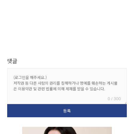
댓글
0 / 300