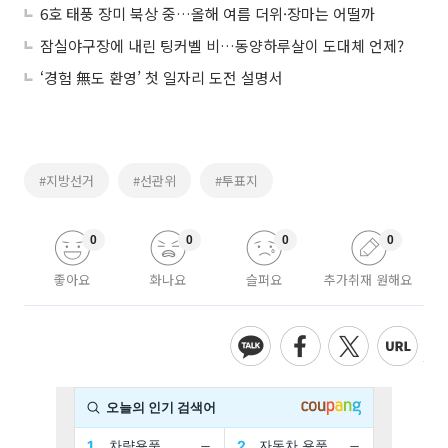
6호 태풍 장미 북상 중…올해 여름 더위·장마는 어떨까
잠실야구장에 내린 팅커벨 비…동양하루살이 도대체 언제?
‘경험 無도 환영’ 첫 일자리 도전 설명서
#지방선거
#선관위
#투표지
0
0
0
0
좋아요
화나요
슬퍼요
추가취재 원해요