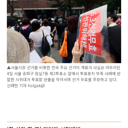
▲서울시장 선거를 비롯한 전국 주요 선거의 개표가 사실상 마무리된
4일 서울 송파구 잠실7동 제2투표소 앞에서 투표용지 부족 사태에 반
발한 시위대가 투표함 반출을 막아서며 선거 무효를 주장하고 있다.
신태현 기자 holjjak@