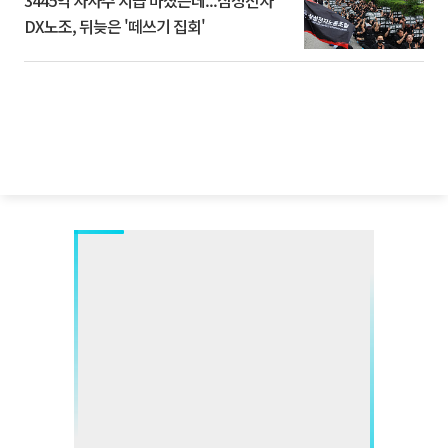
3445억 자사주 지급 마쳤는데...삼성전자
DX노조, 뒤늦은 '떼쓰기 집회'