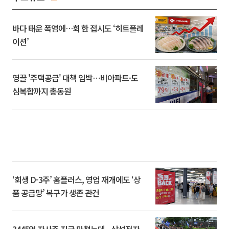
바다 태운 폭염에…회 한 접시도 ‘히트플레
이션’
영끌 '주택공급' 대책 임박⋯비아파트·도
심복합까지 총동원
‘회생 D-3주’ 홈플러스, 영업 재개에도 ‘상
품 공급망’ 복구가 생존 관건