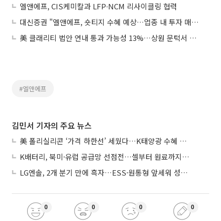
엘앤에프, CIS케미칼과 LFP∙NCM 리사이클링 협력
대신증권 "엘앤에프, 숏티지 수혜 예상…업종 내 투자 매력 지속될 것"
美 클래리티 법안 연내 통과 가능성 13%…상원 문턱서 제동
#엘앤에프
김민서 기자의 주요 뉴스
美 폴리실리콘 ‘가격 하한선’ 세웠다…K태양광 수혜 기대
K배터리, 북미·유럽 공급망 선점전…셀부터 원료까지 현지화
LG엔솔, 2개 분기 만에 흑자…ESS·원통형 앞세워 성장 가속
0
0
0
0