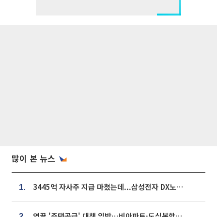
많이 본 뉴스
3445억 자사주 지급 마쳤는데...삼성전자 DX노조, 뒤늦은 '떼쓰기 집회'
1.
영끌 '주택공급' 대책 임박⋯비아파트·도심복합까지 총동원
2.