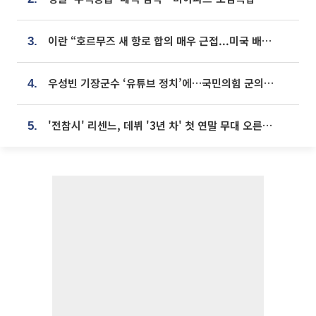
이란 “호르무즈 새 항로 합의 매우 근접...미국 배상 먼저”
3.
우성빈 기장군수 ‘유튜브 정치’에…국민의힘 군의원들 집단 반발
4.
'전참시' 리센느, 데뷔 '3년 차' 첫 연말 무대 오른다⋯"그동안 섭외 안 와"
5.