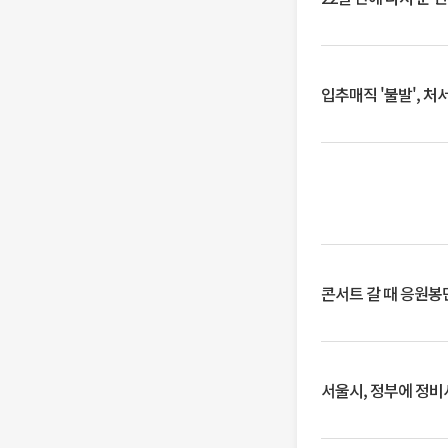
입추매직 '불발', 처
콘서트 갈 때 응원봉만
서울시, 정부에 정비사