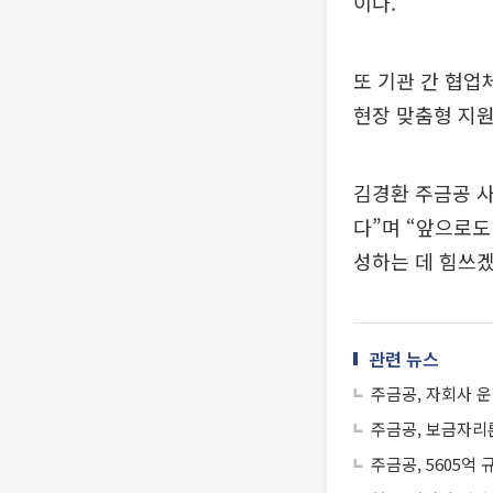
이다.
또 기관 간 협
현장 맞춤형 지원
김경환 주금공 사
다”며 “앞으로도
성하는 데 힘쓰겠
관련 뉴스
주금공, 자회사 운
주금공, 보금자리론
주금공, 5605억