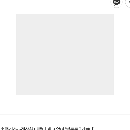
연 홈플러스…정상화 바쁜데 재고 없어 ‘발동동’[가보니]