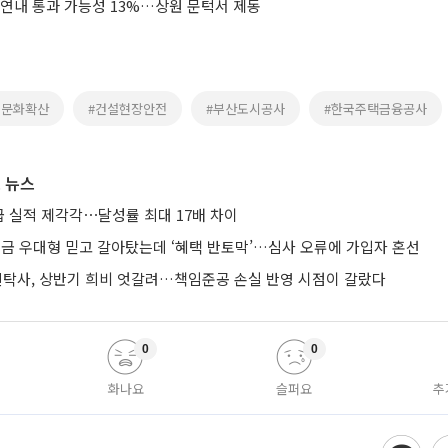
 연내 통과 가능성 13%…상원 문턱서 제동
전문화확산
#건설현장안전
#부산도시공사
#한국주택금융공사
 뉴스
 실적 제각각⋯달성률 최대 17배 차이
금 우대형 믿고 갈아탔는데 ‘혜택 반토막’…심사 오류에 가입자 혼선
신탁사, 상반기 희비 엇갈려…책임준공 손실 반영 시점이 갈랐다
0
0
화나요
슬퍼요
추