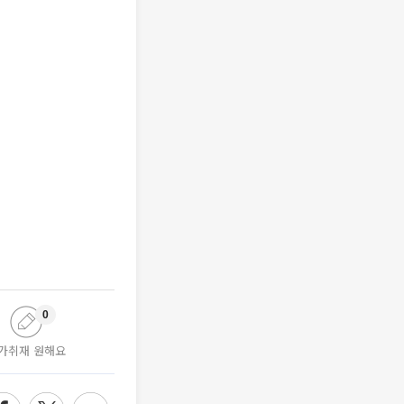
0
가취재 원해요