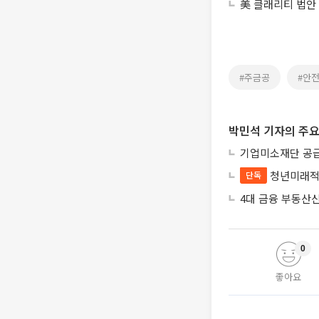
美 클래리티 법안
#주금공
#안
박민석 기자의 주요
기업미소재단 공급
청년미래적
단독
4대 금융 부동산
0
좋아요