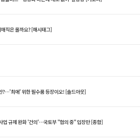
서매직은 올까요? [해시태그]
?⋯'최애' 위한 필수품 등장이오! [솔드아웃]
업 규제 완화 '건의'⋯국토부 "협의 중" 입장만 [종합]