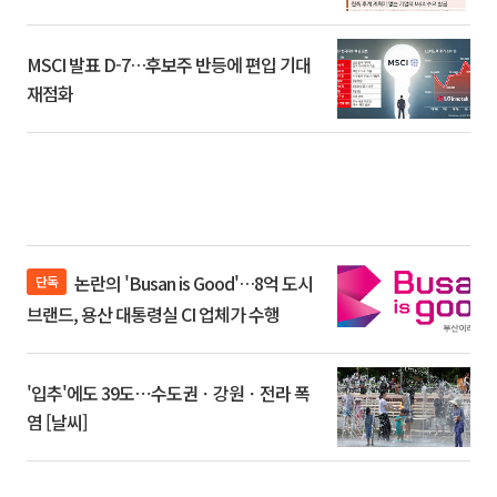
환]
MSCI 발표 D-7…후보주 반등에 편입 기대
재점화
논란의 'Busan is Good'…8억 도시
단독
브랜드, 용산 대통령실 CI 업체가 수행
'입추'에도 39도⋯수도권ㆍ강원ㆍ전라 폭
염 [날씨]