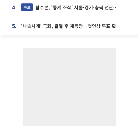
합수본, '통계 조작' 서울·경기·충북 선관위 등 추가 압수수색
속보
4.
‘나솔사계’ 국화, 결별 후 재등장⋯첫인상 투표 휩쓸고 ‘인기녀’ 등극
5.