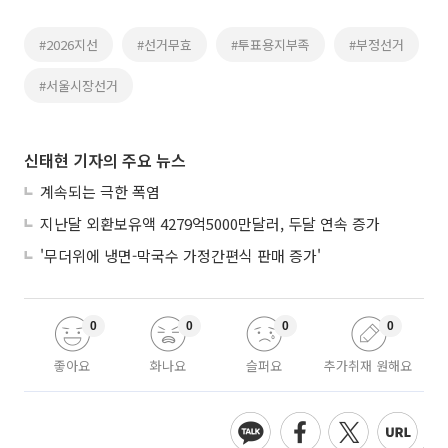
#2026지선
#선거무효
#투표용지부족
#부정선거
#서울시장선거
신태현 기자의 주요 뉴스
계속되는 극한 폭염
지난달 외환보유액 4279억5000만달러, 두달 연속 증가
'무더위에 냉면-막국수 가정간편식 판매 증가'
0
0
0
0
좋아요
화나요
슬퍼요
추가취재 원해요