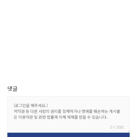
댓글
0 / 300