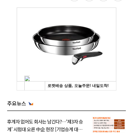
주요뉴스
후계자 없어도 회사는 남긴다?…‘제3자 승
계’ 시험대 오른 中企 현장 [기업승계 대전