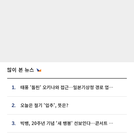
많이 본 뉴스
태풍 '돌핀' 오키나와 접근…일본기상청 경로 업데이트
1.
오늘은 절기 '입추', 뜻은?
2.
빅뱅, 20주년 기념 '새 뱅봉' 선보인다⋯콘서트 앞두고 팝업 개최
3.