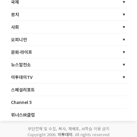
국제
정치
사회
오피니언
문화·라이프
뉴스발전소
이투데이TV
스페셜리포트
Channel 5
위너스IR클럽
무단전재 및 수집, 복사, 재배포, AI학습 이용 금지
Copyright 2006.
이투데이
. All rights reserved