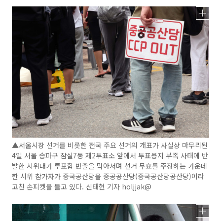
▲서울시장 선거를 비롯한 전국 주요 선거의 개표가 사실상 마무리된
4일 서울 송파구 잠실7동 제2투표소 앞에서 투표용지 부족 사태에 반
발한 시위대가 투표함 반출을 막아서며 선거 무효를 주장하는 가운데
한 시위 참가자가 중국공산당을 중공공산당(중국공산당공산당)이라
고친 손피켓을 들고 있다. 신태현 기자 holjjak@