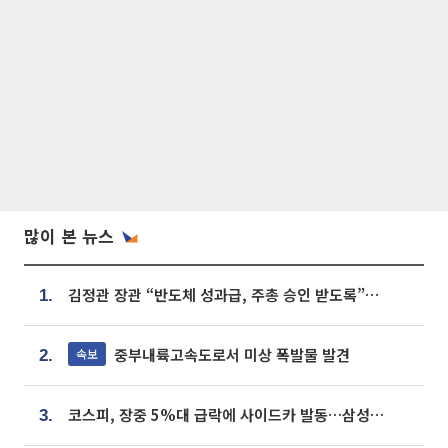
많이 본 뉴스
김정관 장관 “반도체 성과급, 주총 승인 받도록”…상법·자본시장법 개정 시사
1.
중부내륙고속도로서 미상 폭발물 발견
속보
2.
코스피, 장중 5%대 급락에 사이드카 발동…삼성·SK 동반 폭락
3.