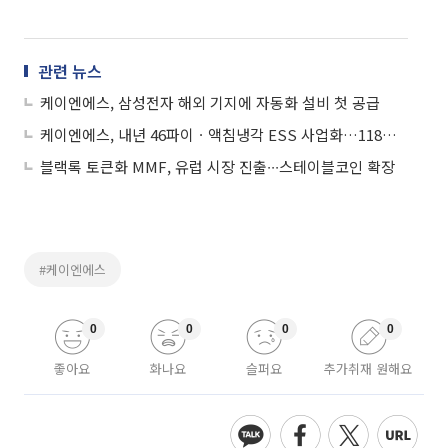
관련 뉴스
케이엔에스, 삼성전자 해외 기지에 자동화 설비 첫 공급
케이엔에스, 내년 46파이ㆍ액침냉각 ESS 사업화…118조 시장 공략
블랙록 토큰화 MMF, 유럽 시장 진출∙∙∙스테이블코인 확장
#케이엔에스
0
0
0
0
좋아요
화나요
슬퍼요
추가취재 원해요