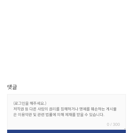
댓글
0 / 300