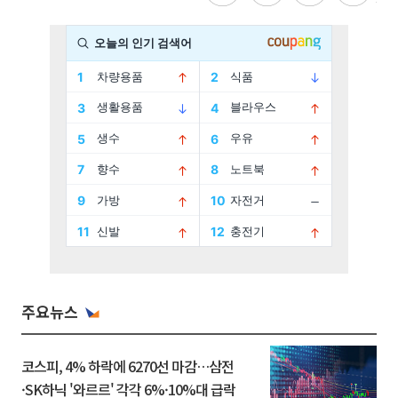
주요뉴스
코스피, 4% 하락에 6270선 마감…삼전
·SK하닉 '와르르' 각각 6%·10%대 급락