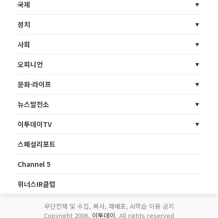
국제
정치
사회
오피니언
문화·라이프
뉴스발전소
이투데이TV
스페셜리포트
Channel 5
위너스IR클럽
무단전재 및 수집, 복사, 재배포, AI학습 이용 금지
Copyright 2006.
이투데이
. All rights reserved