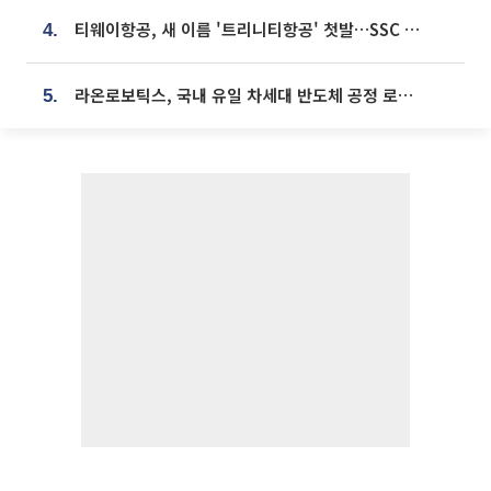
티웨이항공, 새 이름 '트리니티항공' 첫발…SSC 전략 본격화
4.
라온로보틱스, 국내 유일 차세대 반도체 공정 로봇 개발 ‘고객사 테스트 진행’
5.