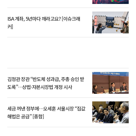
ISA 계좌, 5년마다 깨라고요? [이슈크래
커]
김정관 장관 “반도체 성과급, 주총 승인 받
도록”…상법·자본시장법 개정 시사
세금 꺼낸 정부에…오세훈 서울시장 “집값
해법은 공급” [종합]