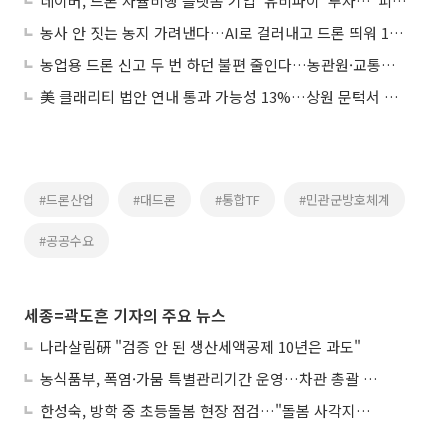
네이버, 드론 자율비행 플랫폼 기업 ‘유비파이’ 투자…”피지컬 AI로 스마트시티·공공 공략”
농사 안 짓는 농지 가려낸다…AI로 걸러내고 드론 띄워 195만㏊ 전수조사
농업용 드론 신고 두 번 하던 불편 줄인다…농관원·교통안전공단 ‘데이터 연계’
美 클래리티 법안 연내 통과 가능성 13%…상원 문턱서 제동
#드론산업
#대드론
#통합TF
#민관군방호체계
#공공수요
세종=곽도흔 기자의 주요 뉴스
나라살림硏 "검증 안 된 생산세액공제 10년은 과도"
농식품부, 폭염·가뭄 특별관리기간 운영…차관 총괄 대응체계 격상
한성숙, 방학 중 초등돌봄 현장 점검…"돌봄 사각지대 없애야"