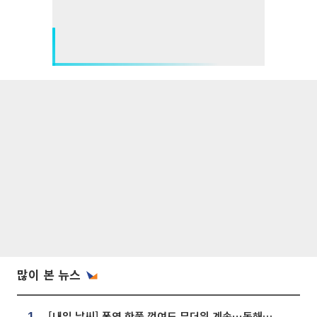
많이 본 뉴스
[내일 날씨] 폭염 한풀 꺾여도 무더위 계속⋯동해안 이틀 연속 비
1.