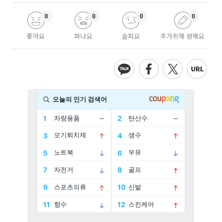
0
0
0
0
좋아요
화나요
슬퍼요
추가취재 원해요