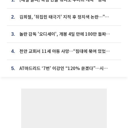
김희철, '뒤집힌 태극기' 지적 후 정치색 논란…"좌우 떠나 우리나라 국기"
2.
놀란 감독 '오디세이', 개봉 4일 만에 100만 돌파⋯'왕사남' 보다 빠르다
3.
천안 교회서 11세 아동 사망…“침대에 묶여 있었다” 진술 확보
4.
AT마드리드 ‘7번’ 이강인 “120% 쏟겠다”⋯시메오네 감독 “필요한 선수”
5.