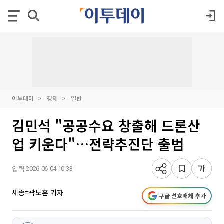
이투데이
경제
일반
김민석 "공공수요 창출해 드론산
업 키운다"…전략추진단 출범
입력 2026-06-04 10:33
세종=곽도흔 기자
구글 선호매체 추가