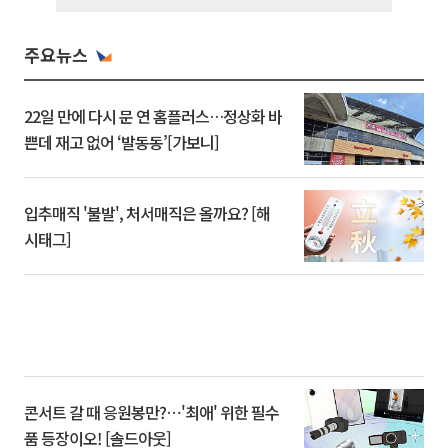
주요뉴스
22일 만에 다시 문 연 홈플러스…정상화 바
쁜데 재고 없어 ‘발동동’[가보니]
입추매직 '불발', 처서매직은 올까요? [해
시태그]
콘서트 갈 때 응원봉만?⋯'최애' 위한 필수
품 등장이오! [솔드아웃]