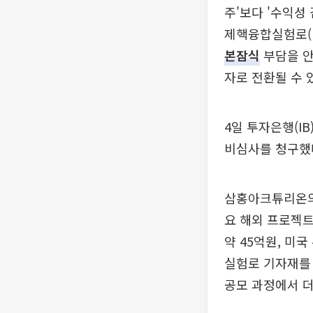
주'보다 '수익성
제핵융합실험로(I
본잠식
부담을 안
자로 전환될 수 
4일 투자은행(I
비심사를 청구했
삼홍아크튜리온의 
요 해외 프로젝트는 
약 45억원, 미국 
실험로 기자재를 
공모 과정에서 더