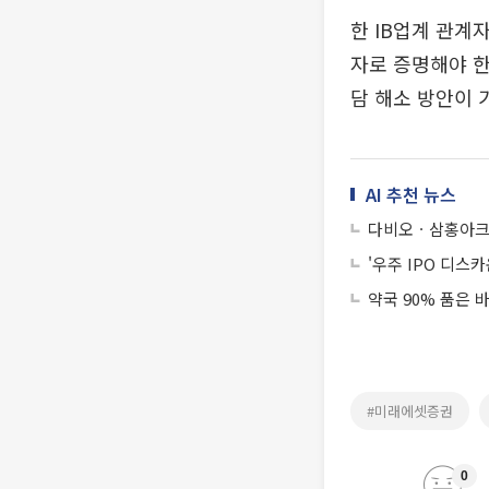
한 IB업계 관계
자로 증명해야 한
담 해소 방안이 
AI 추천 뉴스
다비오ㆍ삼홍아크
'우주 IPO 디스
약국 90% 품은 
#미래에셋증권
0