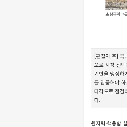
▲삼홍아크튜리
[편집자 주] 국
으로 시장 선택
기반을 냉정하게
를 입증해야 하
다각도로 점검하
다.
원자력·핵융합 설