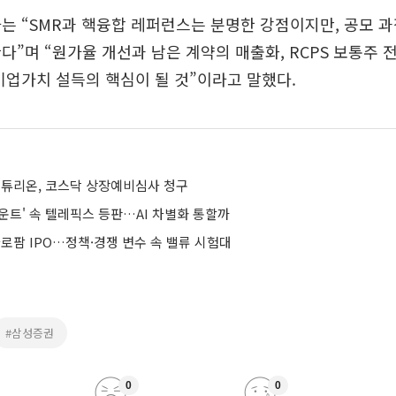
자는 “SMR과 핵융합 레퍼런스는 분명한 강점이지만, 공모 
다”며 “원가율 개선과 남은 계약의 매출화, RCPS 보통주 
기업가치 설득의 핵심이 될 것”이라고 말했다.
튜리온, 코스닥 상장예비심사 청구
카운트' 속 텔레픽스 등판…AI 차별화 통할까
바로팜 IPO…정책·경쟁 변수 속 밸류 시험대
#삼성증권
0
0