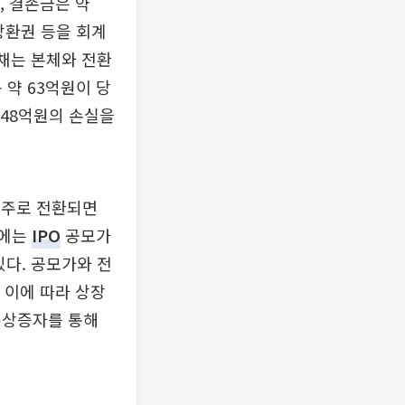
, 결손금은 약
상환권 등을 회계
부채는 본체와 전환
 약 63억원이 당
 48억원의 손실을
통주로 전환되면
S에는
IPO
공모가
있다. 공모가와 전
 이에 따라 상장
유상증자를 통해