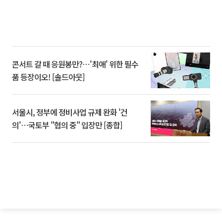
콘서트 갈 때 응원봉만?⋯'최애' 위한 필수
품 등장이오! [솔드아웃]
서울시, 정부에 정비사업 규제 완화 '건
의'⋯국토부 "협의 중" 입장만 [종합]