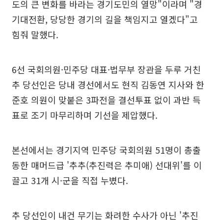
도의 큰 변화를 바라는 경기도민의 열망"이라며 "경
기대전환, 당당한 경기의 길을 책임지고 열겠다"고
힘줘 말했다.
6선 국회의원·민주당 대표·법무부 장관을 두루 거친
추 당선인은 당내 경선에서도 현직 김동연 지사와 한
준호 의원이 맞붙은 3파전을 결선투표 없이 과반 득
표로 조기 마무리하며 기선을 제압했다.
본선에서는 경기지역 민주당 국회의원 51명이 총출
동한 매머드급 '추추(추진력은 추미애) 선대위'를 이
끌고 31개 시·군을 직접 누볐다.
추 당선인이 내건 무기는 화려한 수사가 아닌 '추진