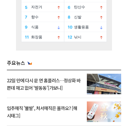
주요뉴스
22일 만에 다시 문 연 홈플러스…정상화 바
쁜데 재고 없어 ‘발동동’[가보니]
입추매직 '불발', 처서매직은 올까요? [해
시태그]