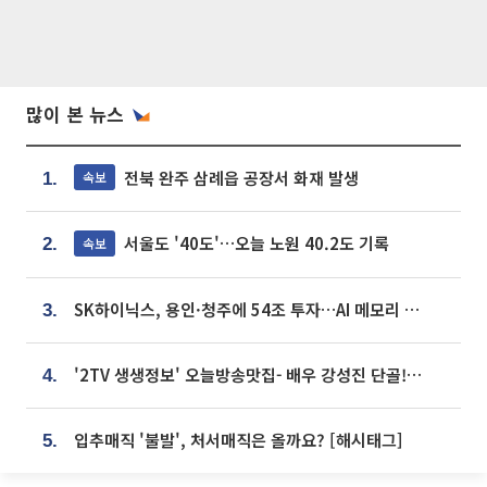
많이 본 뉴스
전북 완주 삼례읍 공장서 화재 발생
속보
1.
서울도 '40도'…오늘 노원 40.2도 기록
속보
2.
SK하이닉스, 용인·청주에 54조 투자…AI 메모리 생산기지 키운다
3.
'2TV 생생정보' 오늘방송맛집- 배우 강성진 단골! 쌀국수ㆍ푸팟퐁 커리 맛집 '블○○○'
4.
입추매직 '불발', 처서매직은 올까요? [해시태그]
5.