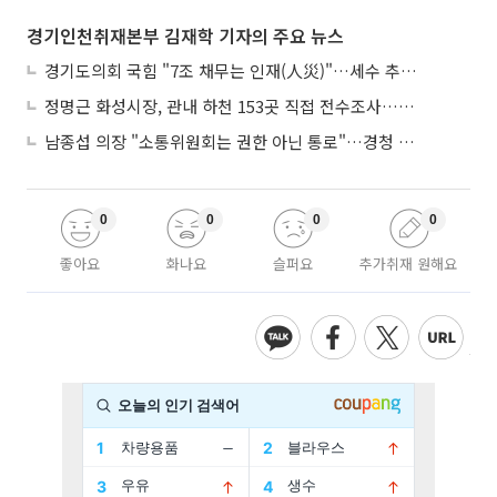
경기인천취재본부 김재학 기자의 주요 뉴스
경기도의회 국힘 "7조 채무는 인재(人災)"…세수 추계 조작 의혹 제기
정명근 화성시장, 관내 하천 153곳 직접 전수조사…불법시설 정비
남종섭 의장 "소통위원회는 권한 아닌 통로"…경청 의회 만든다
0
0
0
0
좋아요
화나요
슬퍼요
추가취재 원해요