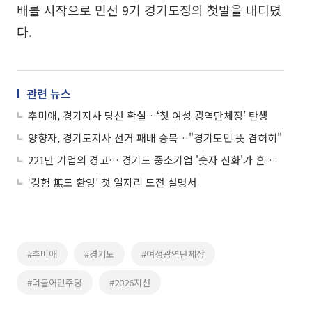
배를 시작으로 민선 9기 경기도정의 첫발을 내디뎠
다.
관련 뉴스
추미애, 경기지사 당선 확실…‘첫 여성 광역단체장’ 탄생
양향자, 경기도지사 선거 패배 승복…"경기도민 뜻 겸허히"
221만 기업의 경고… 경기도 중소기업 '숫자 신화'가 흔들린다
‘경험 無도 환영’ 첫 일자리 도전 설명서
#추미애
#경기도
#여성광역단체장
#더불어민주당
#2026지선