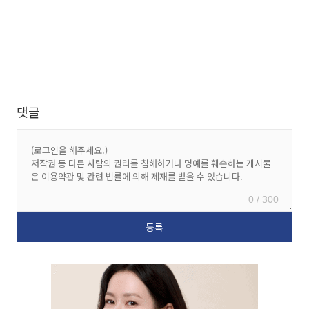
댓글
0 / 300