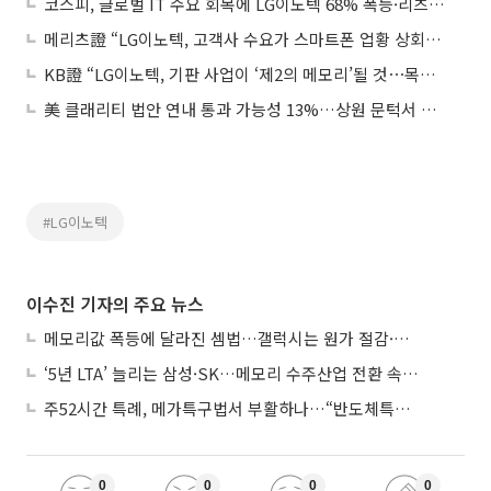
코스피, 글로벌 IT 수요 회복에 LG이노텍 68% 폭등·리츠는 급락
메리츠證 “LG이노텍, 고객사 수요가 스마트폰 업황 상회⋯구조적 성장 국면”
KB證 “LG이노텍, 기판 사업이 ‘제2의 메모리’될 것⋯목표가 160만원”
美 클래리티 법안 연내 통과 가능성 13%…상원 문턱서 제동
#LG이노텍
이수진 기자의 주요 뉴스
메모리값 폭등에 달라진 셈법…갤럭시는 원가 절감·아이폰은 서비스 확대
‘5년 LTA’ 늘리는 삼성·SK…메모리 수주산업 전환 속 다른 셈법
주52시간 특례, 메가특구법서 부활하나…“반도체특별법 담겨야”
0
0
0
0