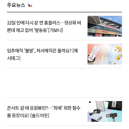
주요뉴스
22일 만에 다시 문 연 홈플러스…정상화 바
쁜데 재고 없어 ‘발동동’[가보니]
입추매직 '불발', 처서매직은 올까요? [해
시태그]
콘서트 갈 때 응원봉만?⋯'최애' 위한 필수
품 등장이오! [솔드아웃]