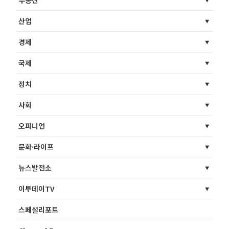
부동산
산업
경제
국제
정치
사회
오피니언
문화·라이프
뉴스발전소
이투데이TV
스페셜리포트