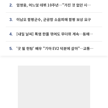
임영웅, 어느덧 데뷔 10주년⋯"가진 것 없던 시절, 내 앞엔 20명의 팬뿐"
2.
이남오 함평군수, 군공항 소음피해 함평 보상 요구
3.
[내일 날씨] 폭염 한풀 꺾여도 무더위 계속⋯동해안 이틀 연속 비
4.
'굿 윌 헌팅' 배우 "기아 EV2 덕분에 살아"…교통사고 후 안전성 극찬
5.