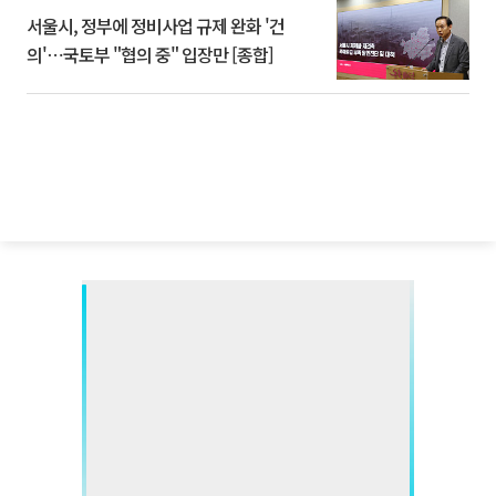
서울시, 정부에 정비사업 규제 완화 '건
의'⋯국토부 "협의 중" 입장만 [종합]