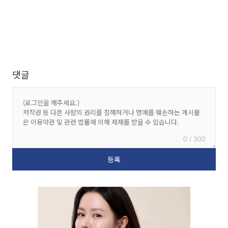
댓글
0 / 300