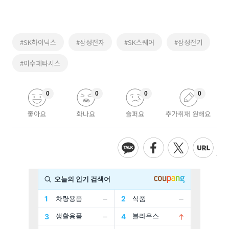
#SK하이닉스
#삼성전자
#SK스퀘어
#삼성전기
#이수페타시스
0
0
0
0
좋아요
화나요
슬퍼요
추가취재 원해요