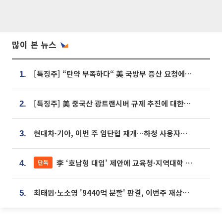
많이 본 뉴스
[특징주] “탄약 부족하다“ 美 국방부 증산 요청에⋯국내 방산주 급등세
1.
[특징주] 美 중국산 광트랜시버 규제 추진에 대한광통신 등 광통신株 강세
2.
현대차·기아, 이번 주 임단협 재개…하청 사용자성 재심도 ‘변수’
3.
李 ‘호남형 대입’ 제안에 교육청·지역대학 서·논술형 입시 연계 '착수'
단독
4.
최태원·노소영 '9440억 분할' 판결, 이번주 재상고 여부 주목
5.