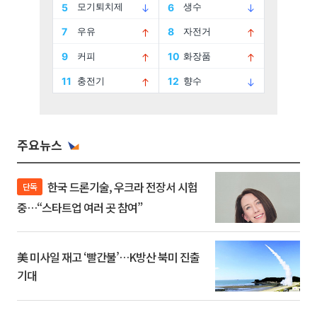
주요뉴스
한국 드론기술, 우크라 전장서 시험
단독
중…“스타트업 여러 곳 참여”
美 미사일 재고 ‘빨간불’…K방산 북미 진출
기대