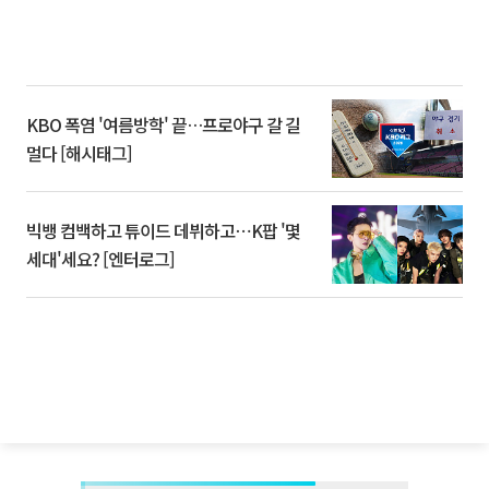
KBO 폭염 '여름방학' 끝…프로야구 갈 길
멀다 [해시태그]
빅뱅 컴백하고 튜이드 데뷔하고⋯K팝 '몇
세대'세요? [엔터로그]