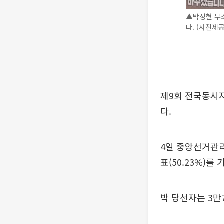
▲박성현 무소
다. (사진제
제9회 전국동시지
다.
4일 중앙선거관리
표(50.23%)를
박 당선자는 3만