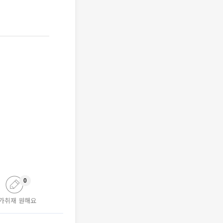
0
가취재 원해요