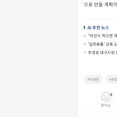
으로 만들 계획이
AI 추천 뉴스
“박민식 찍으면 하
'일회용품' 감축
추경호 대구시장 
#박성현
#광
0
좋아요