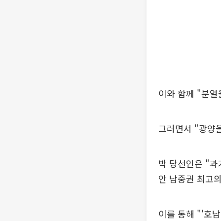
이와 함께 "분열
그러면서 "광양
박 당선인은 "과
안 남중권 최고
이를 통해 "'호