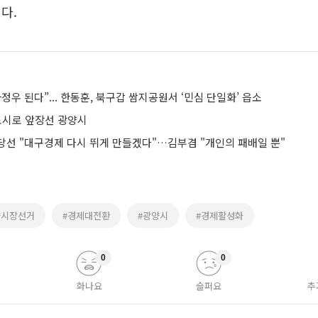
다.
정우 된다”... 한동훈, 북구갑 쌈지공원서 ‘민심 단일화’ 읍소
 도시로 앞장선 광양시
당선 "대구경제 다시 뛰게 만들겠다"…김부겸 "개인의 패배일 뿐"
양시장선거
#경제대전환
#광양시
#경제활성화
0
0
화나요
슬퍼요
추