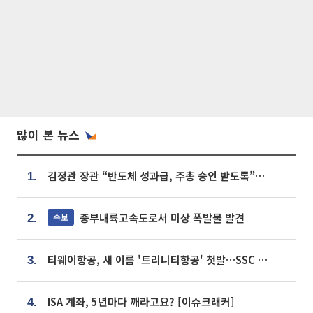
많이 본 뉴스
김정관 장관 “반도체 성과급, 주총 승인 받도록”…상법·자본시장법 개정 시사
1.
중부내륙고속도로서 미상 폭발물 발견
속보
2.
티웨이항공, 새 이름 '트리니티항공' 첫발…SSC 전략 본격화
3.
ISA 계좌, 5년마다 깨라고요? [이슈크래커]
4.