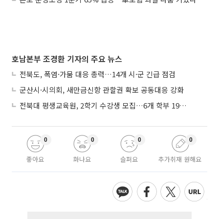
호남본부 조경환 기자의 주요 뉴스
전북도, 폭염·가뭄 대응 총력…14개 시·군 긴급 점검
군산시·시의회, 새만금신항 관할권 확보 공동대응 강화
전북대 평생교육원, 2학기 수강생 모집…6개 학부 193개 강좌
0
0
0
0
좋아요
화나요
슬퍼요
추가취재 원해요