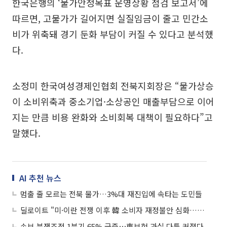
한국은행의 ‘물가안정목표 운영상황 점검 보고서’에
따르면, 고물가가 길어지면 실질임금이 줄고 민간소
비가 위축돼 경기 둔화 부담이 커질 수 있다고 분석했
다.
소정미 한국여성경제인협회 전북지회장은 “물가상승
이 소비위축과 중소기업·소상공인 매출부담으로 이어
지는 만큼 비용 완화와 소비회복 대책이 필요하다”고
말했다.
AI 추천 뉴스
멈출 줄 모르는 전북 물가…3%대 재진입에 속타는 도민들
딜로이트 "미·이란 전쟁 이후 韓 소비자 재정불안 심화…소비시장 재편"
손보 분쟁조정 1분기 65% 급증⋯車보험 과실 다툼 커졌다