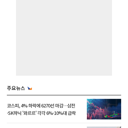
주요뉴스
코스피, 4% 하락에 6270선 마감…삼전
·SK하닉 '와르르' 각각 6%·10%대 급락