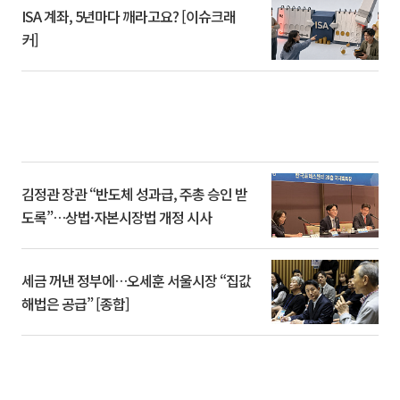
ISA 계좌, 5년마다 깨라고요? [이슈크래
커]
김정관 장관 “반도체 성과급, 주총 승인 받
도록”…상법·자본시장법 개정 시사
세금 꺼낸 정부에…오세훈 서울시장 “집값
해법은 공급” [종합]