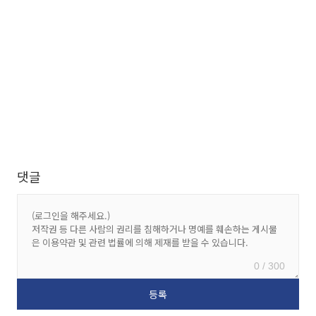
댓글
0 / 300