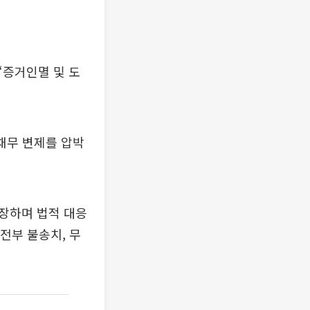
“증거인멸 및 도
채무 변제를 압박
장하며 법적 대응
전부 불송치, 무