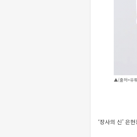
▲(출처=유튜
‘장사의 신’ 은