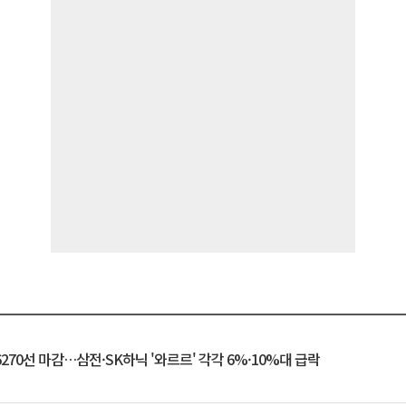
6270선 마감…삼전·SK하닉 '와르르' 각각 6%·10%대 급락