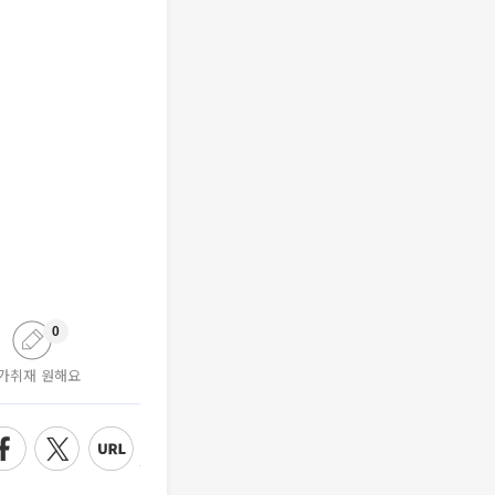
0
가취재 원해요