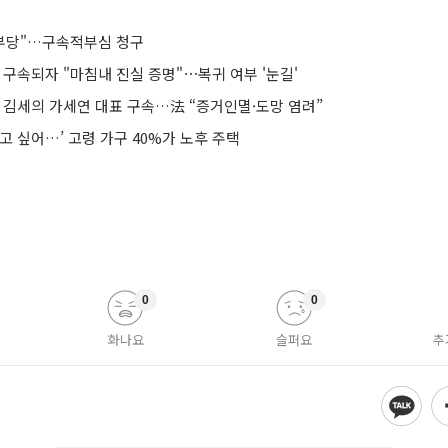
 부당"…구속적부심 청구
 구속되자 "마침내 진실 증명"⋯복귀 여부 '눈길'
’ 김세의 가세연 대표 구속…法 “증거인멸·도망 염려”
고 싶어…’ 고령 가구 40%가 노후 주택
0
0
화나요
슬퍼요
추