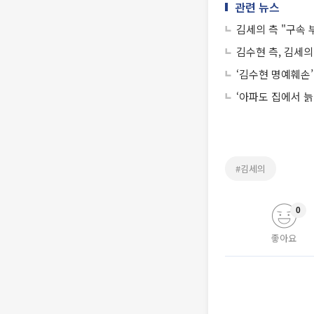
관련 뉴스
김세의 측 "구속
김수현 측, 김세의
‘김수현 명예훼손
‘아파도 집에서 늙
#김세의
0
좋아요