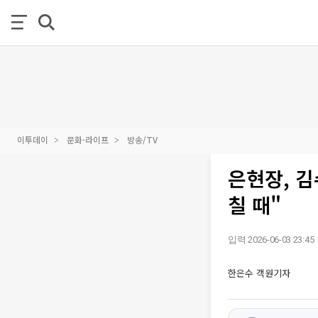
이투데이
문화·라이프
방송/TV
은현장, 김
칠 때"
입력 2026-06-03 23:45
한은수 객원기자