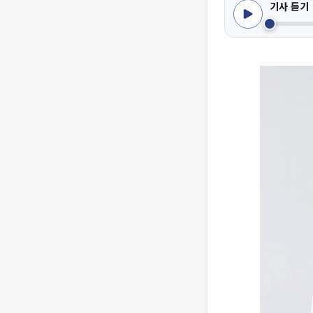
기사 듣기