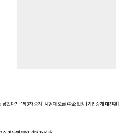
 남긴다?…‘제3자 승계’ 시험대 오른 中企 현장 [기업승계 대전환]
후보주 반등에 편입 기대 재점화