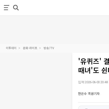
이투데이
문화·라이프
방송/TV
'유퀴즈' 
때녀'도 쉰
입력 2026-06-03 20:48
한은수 객원기자