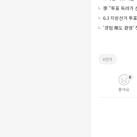
李 "투표 독려가
6.3 지방선거 투
‘경험 無도 환영’
#선거
0
좋아요