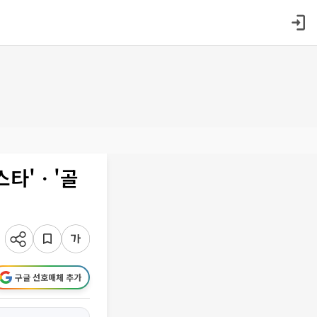
스타'ㆍ'골
구글 선호매체 추가