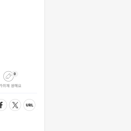
0
가취재 원해요