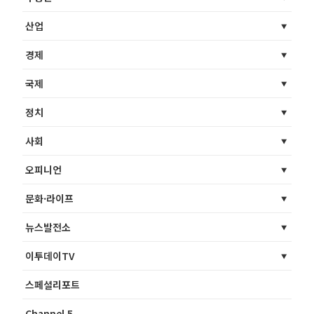
산업
경제
국제
정치
사회
오피니언
문화·라이프
뉴스발전소
이투데이TV
스페셜리포트
Channel 5