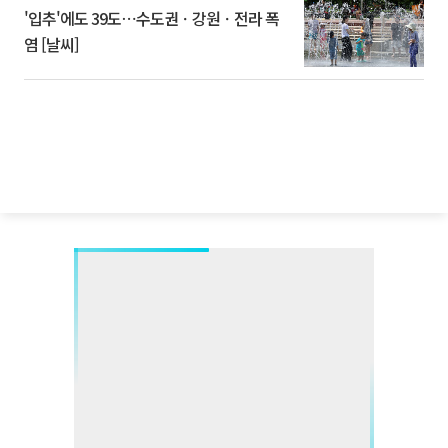
'입추'에도 39도⋯수도권ㆍ강원ㆍ전라 폭
염 [날씨]