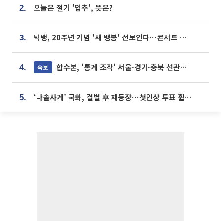
오늘은 절기 '입추', 뜻은?
2.
빅뱅, 20주년 기념 '새 뱅봉' 선보인다⋯콘서트 앞두고 팝업 개최
3.
합수본, '통계 조작' 서울·경기·충북 선관위 등 추가 압수수색
속보
4.
‘나솔사계’ 국화, 결별 후 재등장⋯첫인상 투표 휩쓸고 ‘인기녀’ 등극
5.