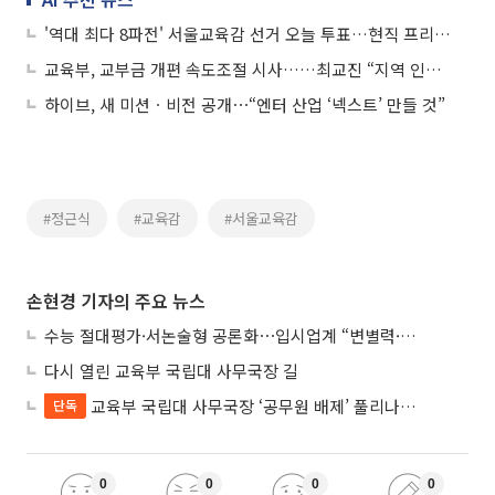
'역대 최다 8파전' 서울교육감 선거 오늘 투표…현직 프리미엄 vs 보수 분산
교육부, 교부금 개편 속도조절 시사……최교진 “지역 인재 정주 선순환 만들 것”
하이브, 새 미션ㆍ비전 공개⋯“엔터 산업 ‘넥스트’ 만들 것”
#정근식
#교육감
#서울교육감
손현경 기자의 주요 뉴스
수능 절대평가·서논술형 공론화⋯입시업계 “변별력·사교육 대책 먼저”
다시 열린 교육부 국립대 사무국장 길
교육부 국립대 사무국장 ‘공무원 배제’ 풀리나…응시자격 다시 열렸다
단독
0
0
0
0