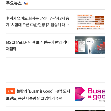
주요뉴스
후계자 없어도 회사는 남긴다?…‘제3자 승
계’ 시험대 오른 中企 현장 [기업승계 대전
환]
MSCI 발표 D-7…후보주 반등에 편입 기대
재점화
논란의 'Busan is Good'…8억 도시
단독
브랜드, 용산 대통령실 CI 업체가 수행