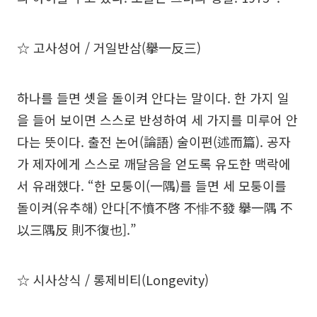
☆ 고사성어 / 거일반삼(擧一反三)
하나를 들면 셋을 돌이켜 안다는 말이다. 한 가지 일
을 들어 보이면 스스로 반성하여 세 가지를 미루어 안
다는 뜻이다. 출전 논어(論語) 술이편(述而篇). 공자
가 제자에게 스스로 깨달음을 얻도록 유도한 맥락에
서 유래했다. “한 모퉁이(一隅)를 들면 세 모퉁이를
돌이켜(유추해) 안다[不憤不啓 不悱不發 擧一隅 不
以三隅反 則不復也].”
☆ 시사상식 / 롱제비티(Longevity)