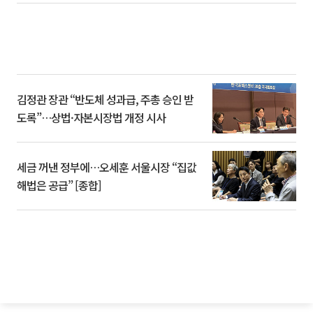
김정관 장관 “반도체 성과급, 주총 승인 받
도록”…상법·자본시장법 개정 시사
세금 꺼낸 정부에…오세훈 서울시장 “집값
해법은 공급” [종합]