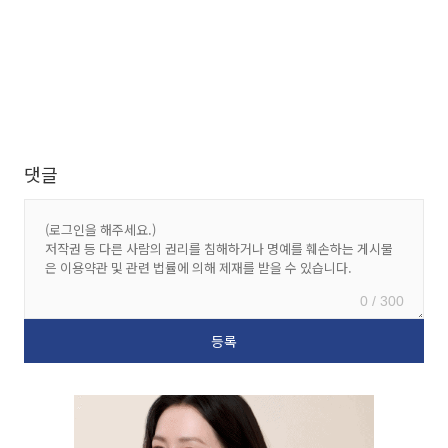
댓글
0 / 300