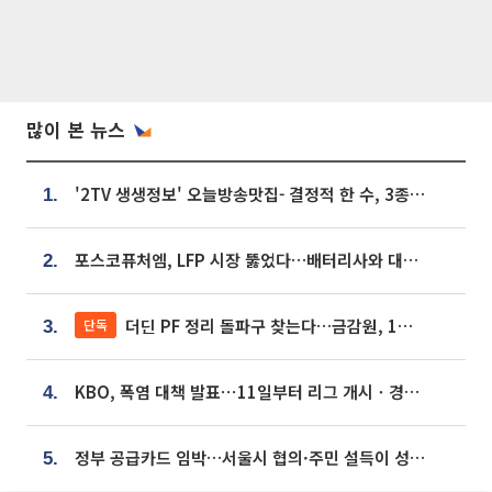
많이 본 뉴스
'2TV 생생정보' 오늘방송맛집- 결정적 한 수, 3종 메밀면! 메밀 소바 맛집 '의○○○○'
1.
포스코퓨처엠, LFP 시장 뚫었다…배터리사와 대규모 장기 공급 합의
2.
더딘 PF 정리 돌파구 찾는다…금감원, 1년 반 만에 매각설명회 재개
단독
3.
KBO, 폭염 대책 발표⋯11일부터 리그 개시ㆍ경기 오후 7시 시작
4.
정부 공급카드 임박…서울시 협의·주민 설득이 성패 가른다 [부동산 해법 전쟁]
5.