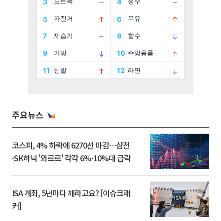
주요뉴스
코스피, 4% 하락에 6270선 마감…삼전
·SK하닉 '와르르' 각각 6%·10%대 급락
ISA 계좌, 5년마다 깨라고요? [이슈크래
커]