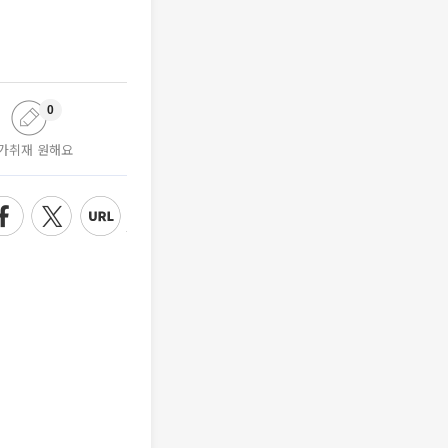
0
가취재 원해요