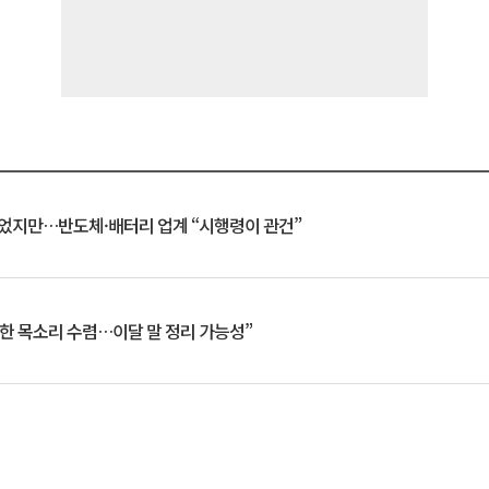
일 벗었지만…반도체·배터리 업계 “시행령이 관건”
한 목소리 수렴…이달 말 정리 가능성”