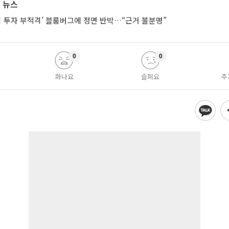
 뉴스
시 투자 부적격’ 블룸버그에 정면 반박…“근거 불분명”
0
0
화나요
슬퍼요
추