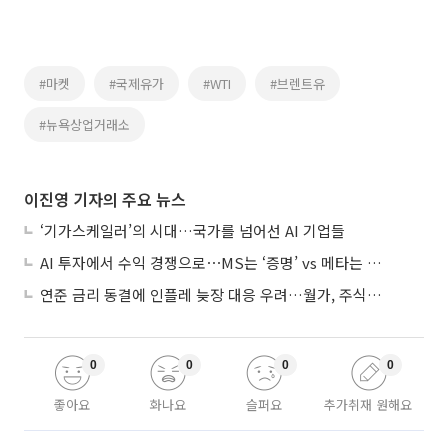
#마켓
#국제유가
#WTI
#브렌트유
#뉴욕상업거래소
이진영 기자의 주요 뉴스
‘기가스케일러’의 시대…국가를 넘어선 AI 기업들
AI 투자에서 수익 경쟁으로⋯MS는 ‘증명’ vs 메타는 ‘숙제’
연준 금리 동결에 인플레 늦장 대응 우려…월가, 주식도 채권도 던졌다
0
0
0
0
좋아요
화나요
슬퍼요
추가취재 원해요