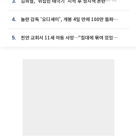
김희철, '뒤집힌 태극기' 지적 후 정치색 논란…"좌우 떠나 우리나라 국기"
3.
놀란 감독 '오디세이', 개봉 4일 만에 100만 돌파⋯'왕사남' 보다 빠르다
4.
천안 교회서 11세 아동 사망…“침대에 묶여 있었다” 진술 확보
5.