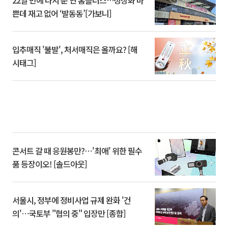
쁜데 재고 없어 ‘발동동’[가보니]
입추매직 '불발', 처서매직은 올까요? [해
시태그]
콘서트 갈 때 응원봉만?⋯'최애' 위한 필수
품 등장이오! [솔드아웃]
서울시, 정부에 정비사업 규제 완화 '건
의'⋯국토부 "협의 중" 입장만 [종합]