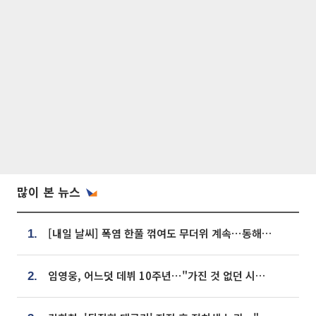
많이 본 뉴스
[내일 날씨] 폭염 한풀 꺾여도 무더위 계속⋯동해안 이틀 연속 비
1.
임영웅, 어느덧 데뷔 10주년⋯"가진 것 없던 시절, 내 앞엔 20명의 팬뿐"
2.