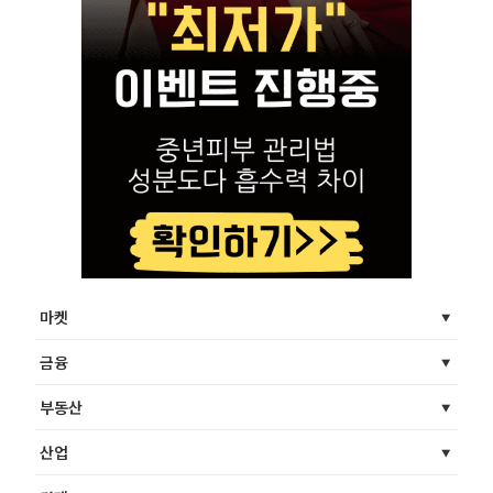
마켓
금융
부동산
산업