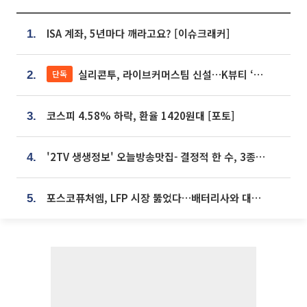
ISA 계좌, 5년마다 깨라고요? [이슈크래커]
1.
실리콘투, 라이브커머스팀 신설…K뷰티 ‘글로벌 판매망’ 확대[K뷰티 라방戰]
단독
2.
코스피 4.58% 하락, 환율 1420원대 [포토]
3.
'2TV 생생정보' 오늘방송맛집- 결정적 한 수, 3종 메밀면! 메밀 소바 맛집 '의○○○○'
4.
포스코퓨처엠, LFP 시장 뚫었다…배터리사와 대규모 장기 공급 합의
5.