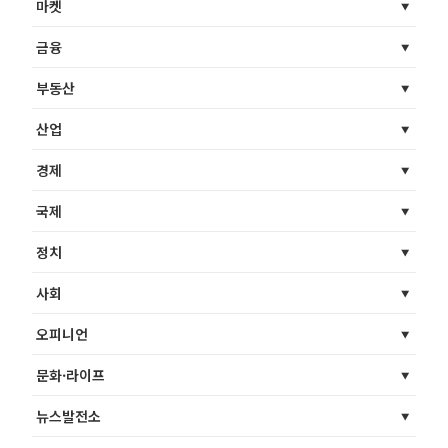
마켓
금융
부동산
산업
경제
국제
정치
사회
오피니언
문화·라이프
뉴스발전소