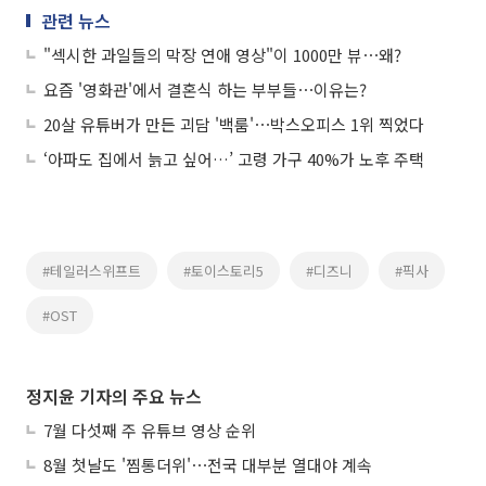
관련 뉴스
"섹시한 과일들의 막장 연애 영상"이 1000만 뷰⋯왜?
요즘 '영화관'에서 결혼식 하는 부부들⋯이유는?
20살 유튜버가 만든 괴담 '백룸'⋯박스오피스 1위 찍었다
‘아파도 집에서 늙고 싶어…’ 고령 가구 40%가 노후 주택
#테일러스위프트
#토이스토리5
#디즈니
#픽사
#OST
정지윤 기자의 주요 뉴스
7월 다섯째 주 유튜브 영상 순위
8월 첫날도 '찜통더위'⋯전국 대부분 열대야 계속