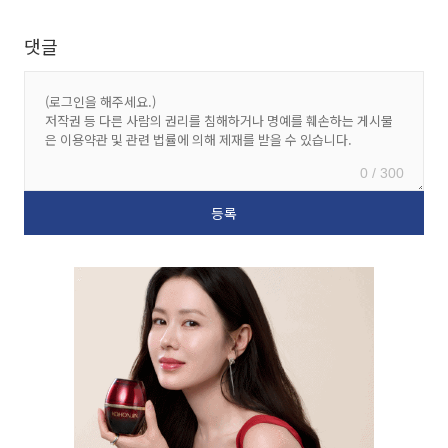
댓글
0 / 300