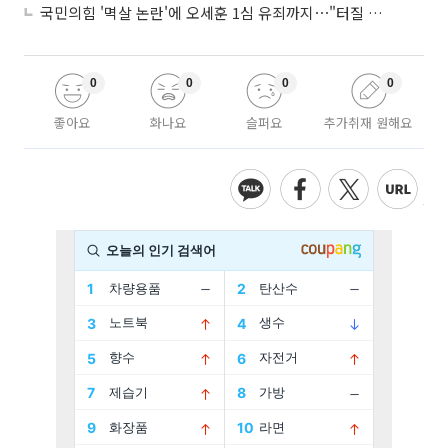
국민의힘 '멱살 논란'에 오세훈 1심 유죄까지⋯"터질 게 터졌다"
0
0
0
0
좋아요
화나요
슬퍼요
추가취재 원해요