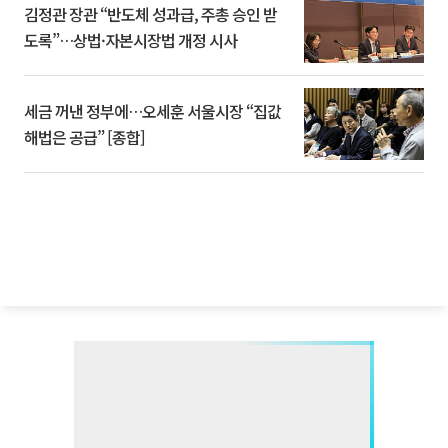
김정관 장관 “반도체 성과급, 주총 승인 받
도록”…상법·자본시장법 개정 시사
세금 꺼낸 정부에…오세훈 서울시장 “집값
해법은 공급” [종합]