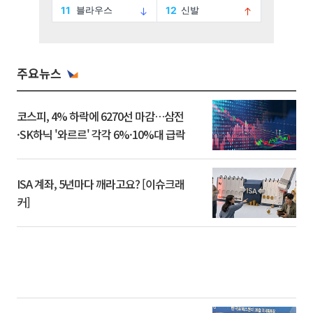
주요뉴스
코스피, 4% 하락에 6270선 마감…삼전
·SK하닉 '와르르' 각각 6%·10%대 급락
ISA 계좌, 5년마다 깨라고요? [이슈크래
커]