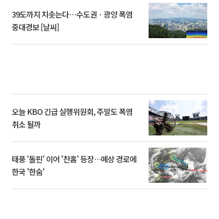
39도까지 치솟는다⋯수도권ㆍ광양 폭염
중대경보 [날씨]
오늘 KBO 긴급 실행위원회, 주말도 폭염
취소 될까
태풍 '돌핀' 이어 '찬홈' 등장…예상 경로에
한국 '한숨'