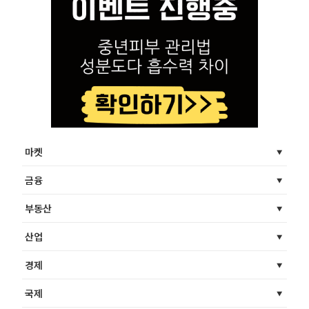
마켓
금융
부동산
산업
경제
국제