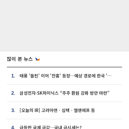
많이 본 뉴스
태풍 '돌핀' 이어 '찬홈' 등장…예상 경로에 한국 '한숨'
1.
삼성전자·SK하이닉스 “주주 환원 강화 방안 마련”
2.
[오늘의 IR] 고려아연ㆍ심텍ㆍ엘앤에프 등
3.
급등한 국제 금값…국내 금시세는?
4.