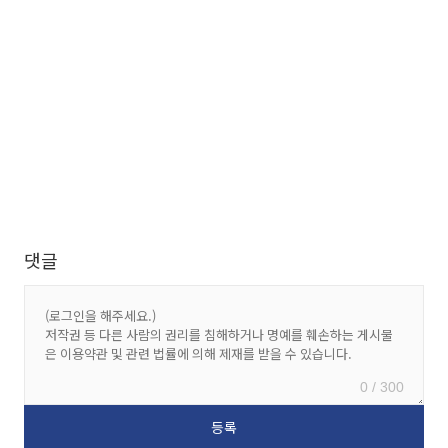
댓글
0 / 300