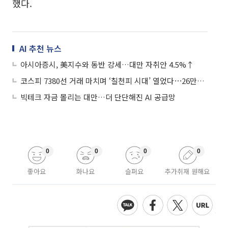
했다.
AI 추천 뉴스
아시아증시, 美지수와 동반 강세…대만 자취안 4.5%↑
코스피 7380선 거래 마치며 ‘칠천피 시대’ 열었다⋯26만전자ㆍ160만닉스
빅테크 자금 몰리는 대만…더 단단해진 AI 공급망
0
0
0
0
좋아요
화나요
슬퍼요
추가취재 원해요