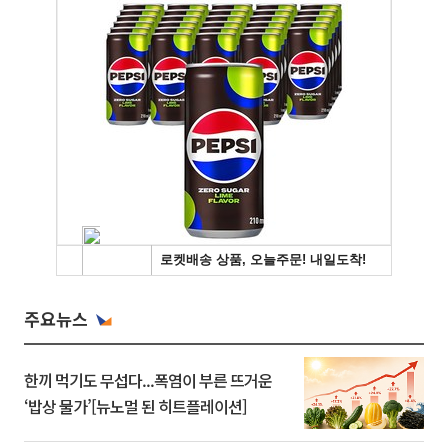
주요뉴스
한끼 먹기도 무섭다...폭염이 부른 뜨거운
‘밥상 물가’[뉴노멀 된 히트플레이션]